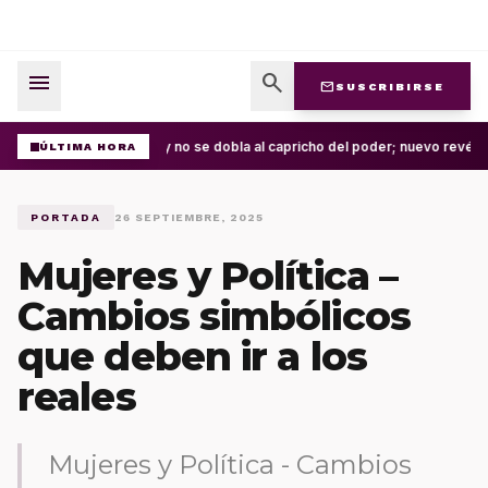
menu
search
mail
SUSCRIBIRSE
La ley no se dobla al capricho del poder; nuevo revés 
ÚLTIMA HORA
PORTADA
26 SEPTIEMBRE, 2025
Mujeres y Política –
Cambios simbólicos
que deben ir a los
reales
Mujeres y Política - Cambios