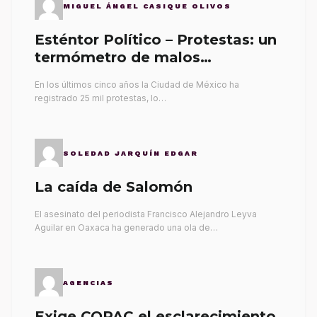
MIGUEL ÁNGEL CASIQUE OLIVOS
Esténtor Político – Protestas: un
termómetro de malos
gobernantes
En los últimos cinco años la Ciudad de México ha
registrado 25 mil protestas, lo…
SOLEDAD JARQUÍN EDGAR
La caída de Salomón
El asesinato del periodista Francisco Alejandro Leyva
Aguilar en Oaxaca ha generado una ola de…
AGENCIAS
Exige COPAC el esclarecimiento