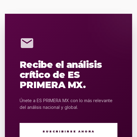
mail
Recibe el análisis
crítico de ES
PRIMERA MX.
Únete a ES PRIMERA MX con lo más relevante
del análisis nacional y global.
SUSCRIBIRSE AHORA