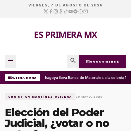
VIERNES, 7 DE AGOSTO DE 2026
ES PRIMERA MX
menu
search
mail
SUSCRIBIRSE
Ray Chagoya lleva Banco de Materiales a la colonia Pre
ÚLTIMA HORA
CHRISTIAN MARTÍNEZ OLIVERA
29 MAYO, 2025
Elección del Poder
Judicial, ¿votar o no