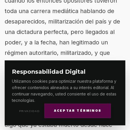
cuando los entonces opositores tuvieron
toda una carrera mediática hablando de
desaparecidos, militarización del país y de
una dictadura perfecta, pero llegados al
poder, y a la fecha, han legitimado un
régimen autoritario, militarizado, y que
convierte a los desaparecidos en “no
Responsabilidad Digital
localizados”.
Utilizamos cookies para optimizar nuestra plataforma y
ofrecer contenidos alineados a su interés editorial. Al
Por otro lado, participar en la elección
continuar navegando, usted consiente el uso de estas
tecnologías.
tampoco es validar la destrucción del
ACEPTAR TÉRMINOS
PRIVACIDAD
Poder Judicial, ya que no se puede destruir
algo que ya estaba muerto desde hace