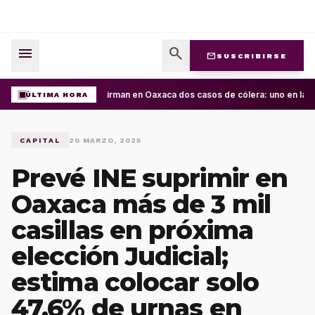
menu
search
mail
SUSCRIBIRSE
Confirman en Oaxaca dos casos de cólera: uno en la Cu
ÚLTIMA HORA
CAPITAL
20 MARZO, 2025
Prevé INE suprimir en
Oaxaca más de 3 mil
casillas en próxima
elección Judicial;
estima colocar solo
47.6% de urnas en