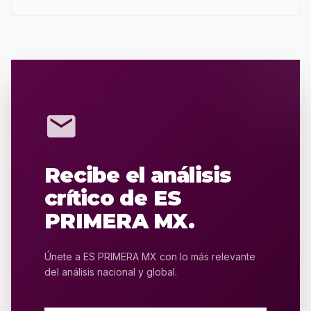
mail
Recibe el análisis
crítico de ES
PRIMERA MX.
Únete a ES PRIMERA MX con lo más relevante
del análisis nacional y global.