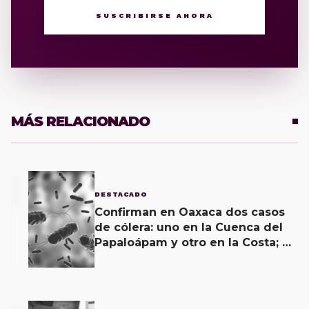
SUSCRIBIRSE AHORA
MÁS RELACIONADO
1
DESTACADO
Confirman en Oaxaca dos casos
de cólera: uno en la Cuenca del
Papaloápam y otro en la Costa; el
último corroborado hoy