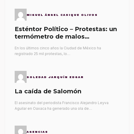
MIGUEL ÁNGEL CASIQUE OLIVOS
Esténtor Político – Protestas: un
termómetro de malos
gobernantes
En los últimos cinco años la Ciudad de México ha
registrado 25 mil protestas, lo…
SOLEDAD JARQUÍN EDGAR
La caída de Salomón
El asesinato del periodista Francisco Alejandro Leyva
Aguilar en Oaxaca ha generado una ola de…
AGENCIAS