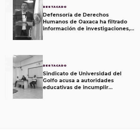
2
DESTACADO
Defensoría de Derechos
Humanos de Oaxaca ha filtrado
información de investigaciones,
revela Fiscal de Oaxaca
3
DESTACADO
Sindicato de Universidad del
Golfo acusa a autoridades
educativas de incumplir
acuerdos signados desde hace 2
meses