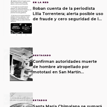
EN LA RED
Roban cuenta de la periodista
Lilia Torrentera; alerta posible uso
de fraude y cero seguridad de la
empresa de Elon Musk
2
DESTACADO
Confirman autoridades muerte
de hombre atropellado por
mototaxi en San Martín
Mexicápam y reclasificación de
delito a homicidio intencional
3
ESTADOS
Santa María Chimalapa se sumará