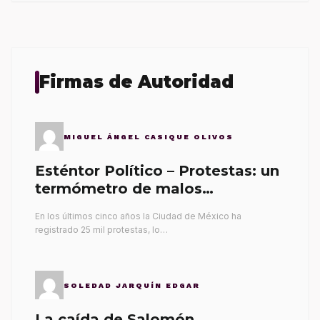
Firmas de Autoridad
MIGUEL ÁNGEL CASIQUE OLIVOS
Esténtor Político – Protestas: un
termómetro de malos
gobernantes
En los últimos cinco años la Ciudad de México ha
registrado 25 mil protestas, lo…
SOLEDAD JARQUÍN EDGAR
La caída de Salomón