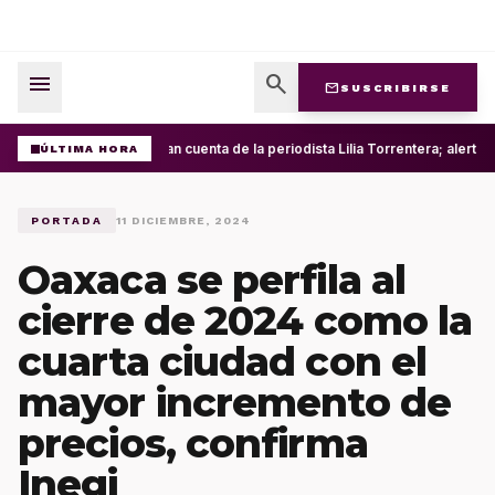
menu
search
mail
SUSCRIBIRSE
Roban cuenta de la periodista Lilia Torrentera; alerta
ÚLTIMA HORA
PORTADA
11 DICIEMBRE, 2024
Oaxaca se perfila al
cierre de 2024 como la
cuarta ciudad con el
mayor incremento de
precios, confirma
Inegi