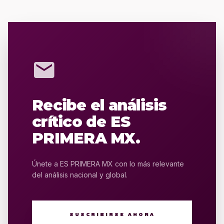
mail
Recibe el análisis
crítico de ES
PRIMERA MX.
Únete a ES PRIMERA MX con lo más relevante
del análisis nacional y global.
SUSCRIBIRSE AHORA