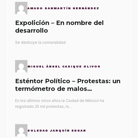
AMADO SANMARTÍN HERNÁNDEZ
Expolición – En nombre del
desarrollo
Se destruye la comunalidad
MIGUEL ÁNGEL CASIQUE OLIVOS
Esténtor Político – Protestas: un
termómetro de malos
gobernantes
En los últimos cinco años la Ciudad de México ha
registrado 25 mil protestas, lo…
SOLEDAD JARQUÍN EDGAR