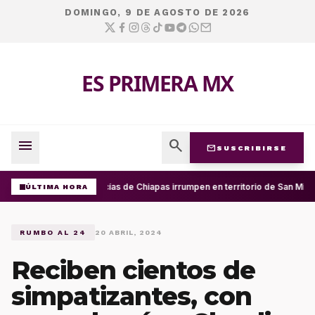
DOMINGO, 9 DE AGOSTO DE 2026
ES PRIMERA MX
menu
search
mail
SUSCRIBIRSE
Policías de Chiapas irrumpen en territorio de San Migu
ÚLTIMA HORA
RUMBO AL 24
20 ABRIL, 2024
Reciben cientos de
simpatizantes, con