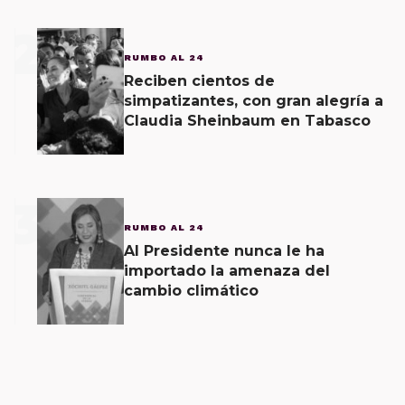
2
RUMBO AL 24
Reciben cientos de
simpatizantes, con gran alegría a
Claudia Sheinbaum en Tabasco
3
RUMBO AL 24
Al Presidente nunca le ha
importado la amenaza del
cambio climático