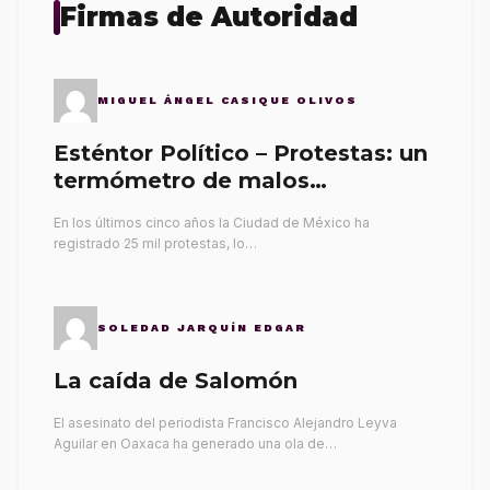
Firmas de Autoridad
MIGUEL ÁNGEL CASIQUE OLIVOS
Esténtor Político – Protestas: un
termómetro de malos
gobernantes
En los últimos cinco años la Ciudad de México ha
registrado 25 mil protestas, lo…
SOLEDAD JARQUÍN EDGAR
La caída de Salomón
El asesinato del periodista Francisco Alejandro Leyva
Aguilar en Oaxaca ha generado una ola de…