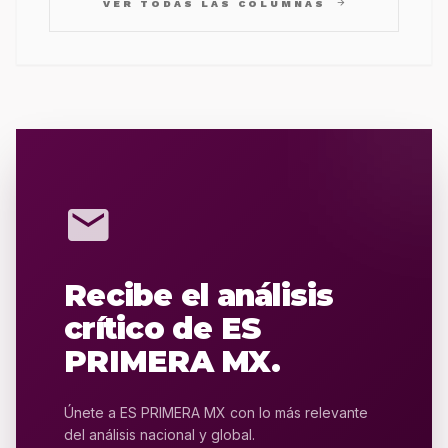
arrow_forward
VER TODAS LAS COLUMNAS
mail
Recibe el análisis
crítico de ES
PRIMERA MX.
Únete a ES PRIMERA MX con lo más relevante
del análisis nacional y global.