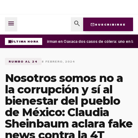
menu
search
mail
SUSCRIBIRSE
Confirman en Oaxaca dos casos de cólera: uno en la Cu
ÚLTIMA HORA
RUMBO AL 24
8 FEBRERO, 2024
Nosotros somos no a
la corrupción y sí al
bienestar del pueblo
de México: Claudia
Sheinbaum aclara fake
news contra la 4T