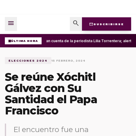
menu
search
mail
SUSCRIBIRSE
Roban cuenta de la periodista Lilia Torrentera; alerta
ÚLTIMA HORA
ELECCIONES 2024
15 FEBRERO, 2024
Se reúne Xóchitl
Gálvez con Su
Santidad el Papa
Francisco
El encuentro fue una