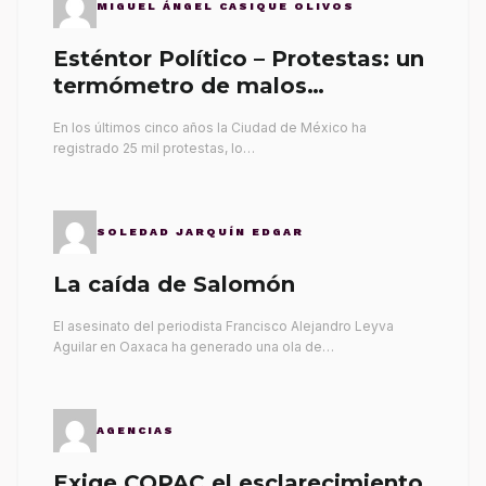
MIGUEL ÁNGEL CASIQUE OLIVOS
Esténtor Político – Protestas: un
termómetro de malos
gobernantes
En los últimos cinco años la Ciudad de México ha
registrado 25 mil protestas, lo…
SOLEDAD JARQUÍN EDGAR
La caída de Salomón
El asesinato del periodista Francisco Alejandro Leyva
Aguilar en Oaxaca ha generado una ola de…
AGENCIAS
Exige COPAC el esclarecimiento