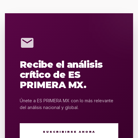
mail
Recibe el análisis
crítico de ES
PRIMERA MX.
Únete a ES PRIMERA MX con lo más relevante
del análisis nacional y global.
SUSCRIBIRSE AHORA