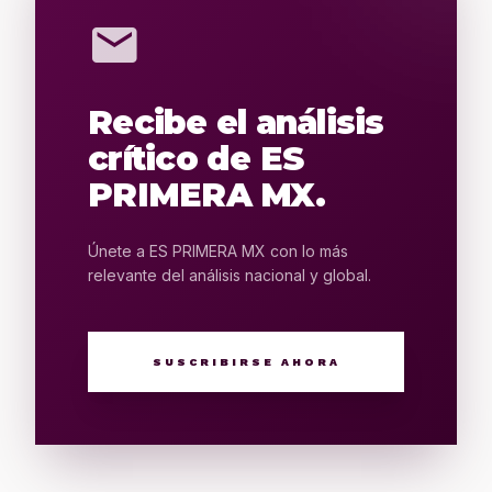
mail
Recibe el análisis
crítico de ES
PRIMERA MX.
Únete a ES PRIMERA MX con lo más
relevante del análisis nacional y global.
SUSCRIBIRSE AHORA