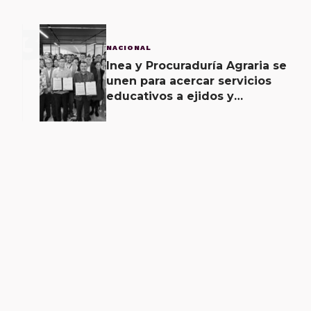
3
NACIONAL
Inea y Procuraduría Agraria se
unen para acercar servicios
educativos a ejidos y
comunas