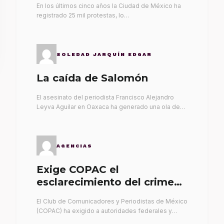
En los últimos cinco años la Ciudad de México ha
registrado 25 mil protestas, lo…
SOLEDAD JARQUÍN EDGAR
La caída de Salomón
El asesinato del periodista Francisco Alejandro
Leyva Aguilar en Oaxaca ha generado una ola de…
AGENCIAS
Exige COPAC el
esclarecimiento del crimen
de Alex Leyva
El Club de Comunicadores y Periodistas de México
(COPAC) ha exigido a autoridades federales y…