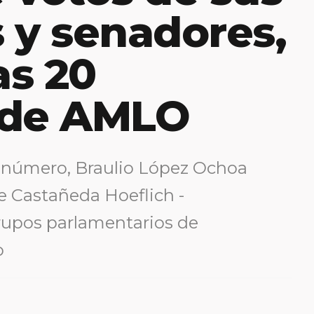
 y senadores,
as 20
 de AMLO
l número, Braulio López Ochoa
e Castañeda Hoeflich -
rupos parlamentarios de
o