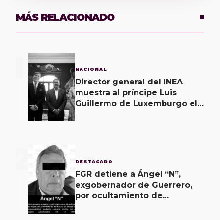
MÁS RELACIONADO
1
NACIONAL
Director general del INEA
muestra al príncipe Luis
Guillermo de Luxemburgo el
museo vivo del muralismo.
2
DESTACADO
FGR detiene a Ángel “N”,
exgobernador de Guerrero,
por ocultamiento de
evidencias en caso
Ayotzinapa