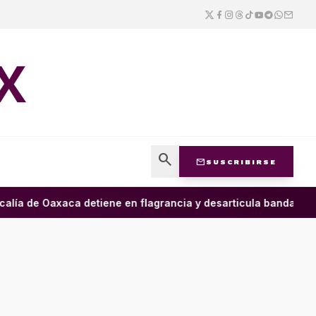
X
search
mail
SUSCRIBIRSE
lía de Oaxaca detiene en flagrancia y desarticula banda dedica