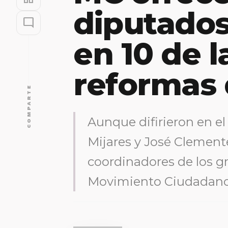
diputados
mode_comment
en 10 de l
reformas
COMPARTE
Aunque difirieron en e
Mijares y José Clement
coordinadores de los g
Movimiento Ciudadan