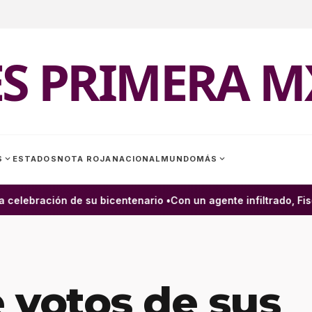
ES PRIMERA M
expand_more
expand_more
S
ESTADOS
NOTA ROJA
NACIONAL
MUNDO
MÁS
elebración de su bicentenario •
Con un agente infiltrado, Fisca
 votos de sus