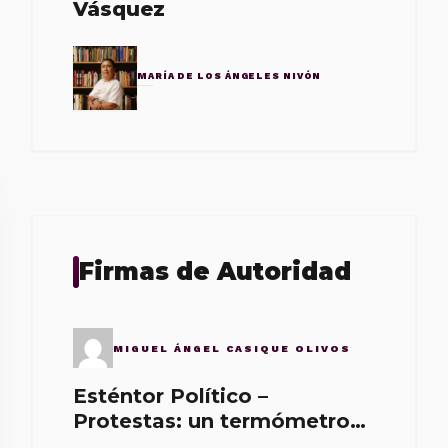
Vásquez
MARÍA DE LOS ÁNGELES NIVÓN
Firmas de Autoridad
MIGUEL ÁNGEL CASIQUE OLIVOS
Esténtor Político –
Protestas: un termómetro
de malos gobernantes