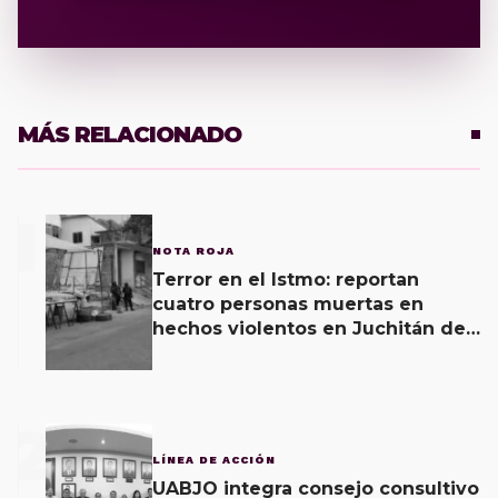
MÁS RELACIONADO
1
NOTA ROJA
Terror en el Istmo: reportan
cuatro personas muertas en
hechos violentos en Juchitán de
Zaragoza y una agresión armada
esta mañana
2
LÍNEA DE ACCIÓN
UABJO integra consejo consultivo