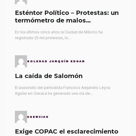
Esténtor Político – Protestas: un
termómetro de malos
gobernantes
En los últimos cinco años la Ciudad de México ha
registrado 25 mil protestas, lo…
SOLEDAD JARQUÍN EDGAR
La caída de Salomón
El asesinato del periodista Francisco Alejandro Leyva
Aguilar en Oaxaca ha generado una ola de…
AGENCIAS
Exige COPAC el esclarecimiento