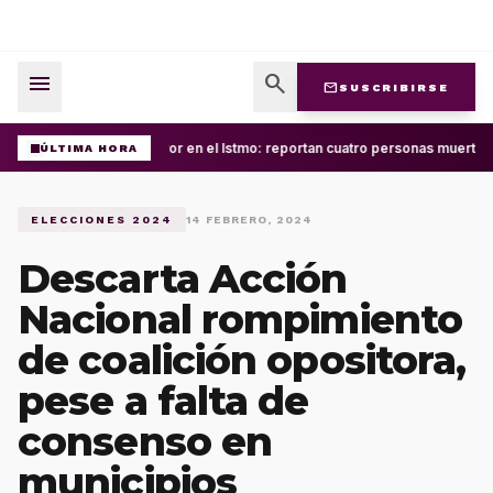
menu
search
mail
SUSCRIBIRSE
Terror en el Istmo: reportan cuatro personas muertas
ÚLTIMA HORA
ELECCIONES 2024
14 FEBRERO, 2024
Descarta Acción
Nacional rompimiento
de coalición opositora,
pese a falta de
consenso en
municipios