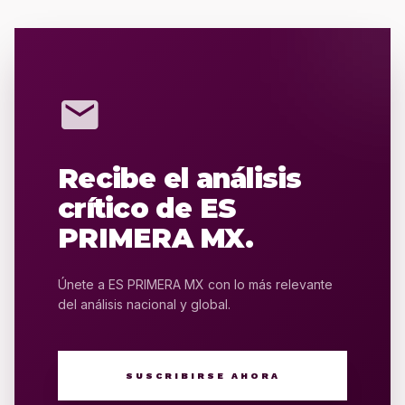
mail
Recibe el análisis
crítico de ES
PRIMERA MX.
Únete a ES PRIMERA MX con lo más relevante
del análisis nacional y global.
SUSCRIBIRSE AHORA