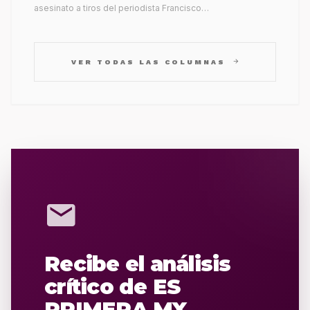
asesinato a tiros del periodista Francisco…
arrow_forward
VER TODAS LAS COLUMNAS
mail
Recibe el análisis
crítico de ES
PRIMERA MX.