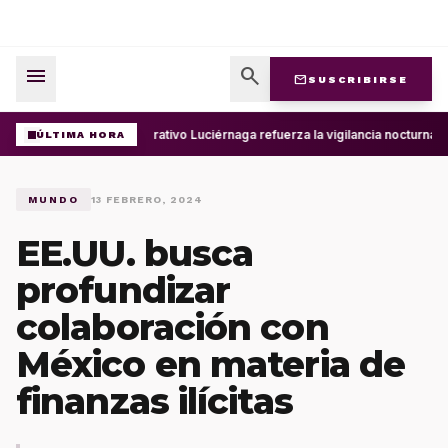
menu
search
mail
SUSCRIBIRSE
Operativo Luciérnaga refuerza la vigilancia nocturna 
ÚLTIMA HORA
MUNDO
13 FEBRERO, 2024
EE.UU. busca
profundizar
colaboración con
México en materia de
finanzas ilícitas