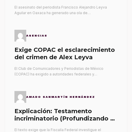
El asesinato del periodista Francisco Alejandro Leyva
Aguilar en Oaxaca ha generado una ola de…
AGENCIAS
Exige COPAC el esclarecimiento
del crimen de Alex Leyva
El Club de Comunicadores y Periodistas de México
(COPAC) ha exigido a autoridades federales y…
AMADO SANMARTÍN HERNÁNDEZ
Explicación: Testamento
incriminatorio (Profundizando su
propia tumba)
El texto exige que la Fiscalía Federal investigue el