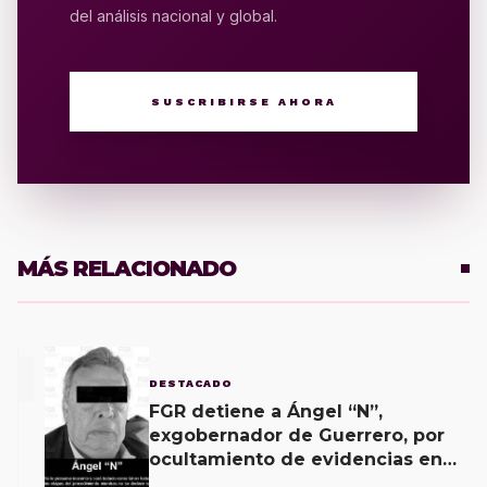
del análisis nacional y global.
SUSCRIBIRSE AHORA
MÁS RELACIONADO
1
DESTACADO
FGR detiene a Ángel “N”,
exgobernador de Guerrero, por
ocultamiento de evidencias en
caso Ayotzinapa