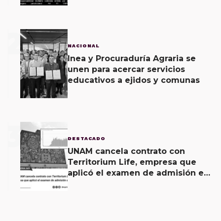
2
NACIONAL
Inea y Procuraduría Agraria se
unen para acercar servicios
educativos a ejidos y comunas
3
DESTACADO
UNAM cancela contrato con
Territorium Life, empresa que
aplicó el examen de admisión en
línea