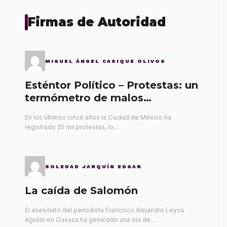
Firmas de Autoridad
MIGUEL ÁNGEL CASIQUE OLIVOS
Esténtor Político – Protestas: un
termómetro de malos
gobernantes
En los últimos cinco años la Ciudad de México ha
registrado 25 mil protestas, lo…
SOLEDAD JARQUÍN EDGAR
La caída de Salomón
El asesinato del periodista Francisco Alejandro Leyva
Aguilar en Oaxaca ha generado una ola de…