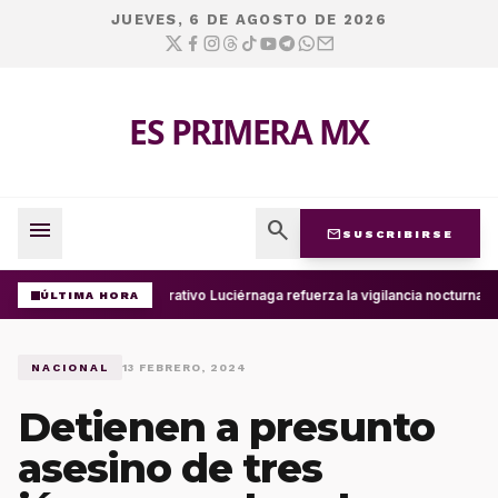
JUEVES, 6 DE AGOSTO DE 2026
ES PRIMERA MX
menu
search
mail
SUSCRIBIRSE
Operativo Luciérnaga refuerza la vigilancia nocturna 
ÚLTIMA HORA
NACIONAL
13 FEBRERO, 2024
Detienen a presunto
asesino de tres