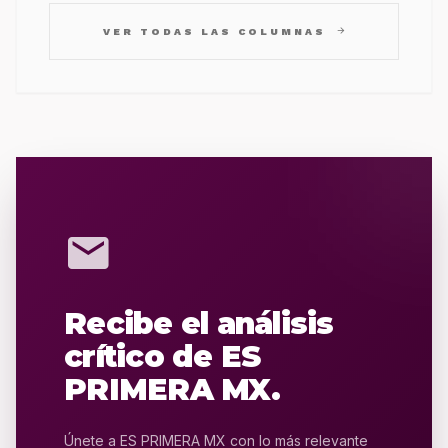
arrow_forward
VER TODAS LAS COLUMNAS
mail
Recibe el análisis
crítico de ES
PRIMERA MX.
Únete a ES PRIMERA MX con lo más relevante