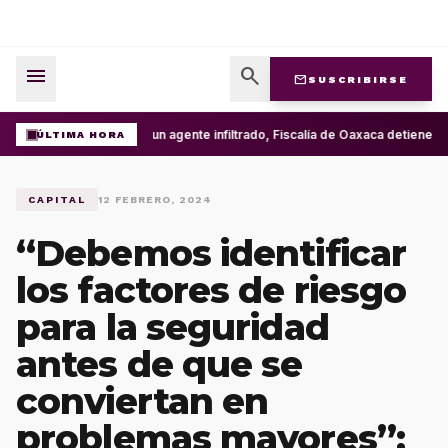
menu
search
mail
SUSCRIBIRSE
Con un agente infiltrado, Fiscalía de Oaxaca detiene en
ÚLTIMA HORA
CAPITAL
12 FEBRERO, 2024
“Debemos identificar
los factores de riesgo
para la seguridad
antes de que se
conviertan en
problemas mayores”: