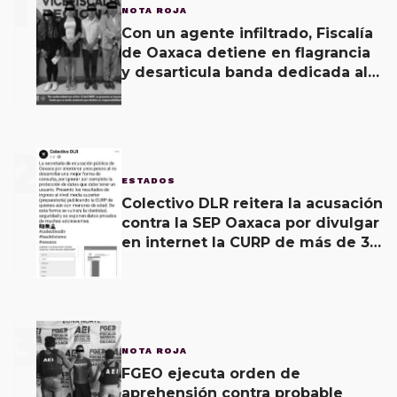
1
NOTA ROJA
Con un agente infiltrado, Fiscalía
de Oaxaca detiene en flagrancia
y desarticula banda dedicada al
fraude
2
ESTADOS
Colectivo DLR reitera la acusación
contra la SEP Oaxaca por divulgar
en internet la CURP de más de 30
mil adolescentes.
3
NOTA ROJA
FGEO ejecuta orden de
aprehensión contra probable