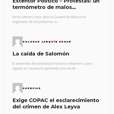
Esténtor Político – Protestas: un
termómetro de malos
gobernantes
En los últimos cinco años la Ciudad de México ha
registrado 25 mil protestas, lo…
SOLEDAD JARQUÍN EDGAR
La caída de Salomón
El asesinato del periodista Francisco Alejandro Leyva
Aguilar en Oaxaca ha generado una ola de…
AGENCIAS
Exige COPAC el esclarecimiento
del crimen de Alex Leyva