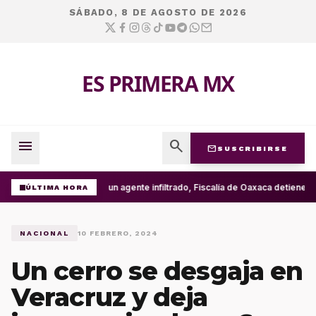
SÁBADO, 8 DE AGOSTO DE 2026
ES PRIMERA MX
menu
search
mail
SUSCRIBIRSE
Con un agente infiltrado, Fiscalía de Oaxaca detiene en
ÚLTIMA HORA
NACIONAL
10 FEBRERO, 2024
Un cerro se desgaja en
Veracruz y deja