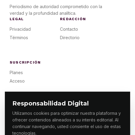
Periodismo de autoridad comprometido con la
verdad y la profundidad analítica.
LEGAL
REDACCIÓN
Privacidad
Contacto
Términos
Directorio
SUSCRIPCIÓN
Planes
Acceso
Responsabilidad Digital
Utilizamos cookies para optimizar nuestra plataforma y
ofrecer contenidos alineados a su interés editorial. Al
© 2026 ES PRIMERA MX. ALGUNOS DERECHOS
RESERVADOS / DESIGN
MAKING.MX
continuar navegando, usted consiente el uso de estas
tecnologías.