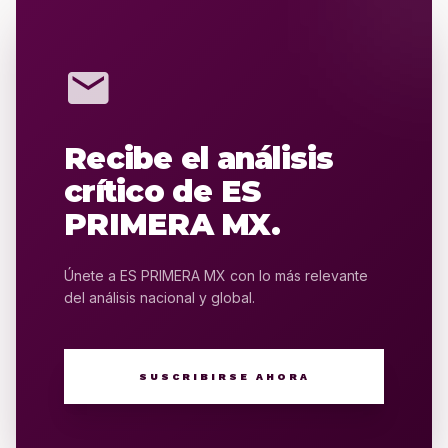
mail
Recibe el análisis
crítico de ES
PRIMERA MX.
Únete a ES PRIMERA MX con lo más relevante
del análisis nacional y global.
SUSCRIBIRSE AHORA