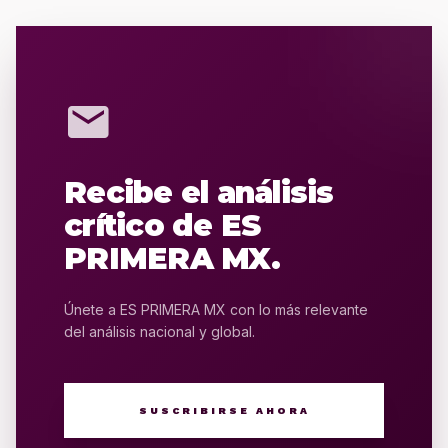
mail
Recibe el análisis
crítico de ES
PRIMERA MX.
Únete a ES PRIMERA MX con lo más relevante
del análisis nacional y global.
SUSCRIBIRSE AHORA