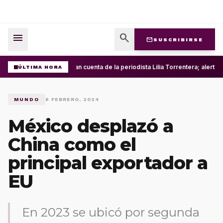
menu
search
mail
SUSCRIBIRSE
Roban cuenta de la periodista Lilia Torrentera; alerta
ÚLTIMA HORA
MUNDO
8 FEBRERO, 2024
México desplazó a
China como el
principal exportador a
EU
En 2023 se ubicó por segunda