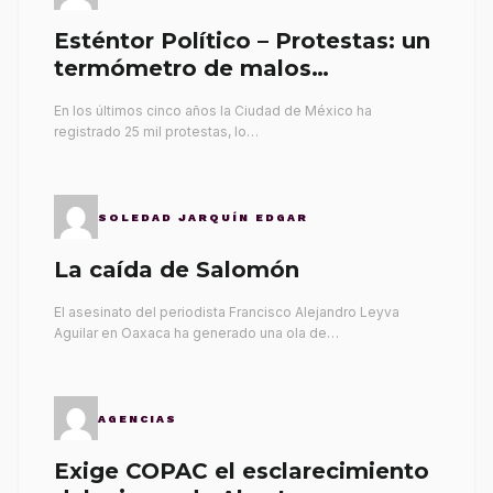
Esténtor Político – Protestas: un
termómetro de malos
gobernantes
En los últimos cinco años la Ciudad de México ha
registrado 25 mil protestas, lo…
SOLEDAD JARQUÍN EDGAR
La caída de Salomón
El asesinato del periodista Francisco Alejandro Leyva
Aguilar en Oaxaca ha generado una ola de…
AGENCIAS
Exige COPAC el esclarecimiento