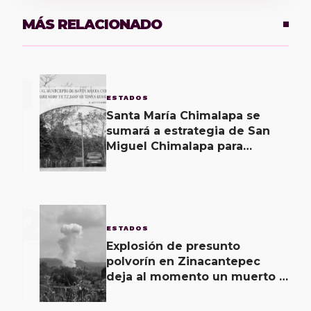
MÁS RELACIONADO
1
ESTADOS
Santa María Chimalapa se
sumará a estrategia de San
Miguel Chimalapa para
recuperar territorio invadido
por ciudadanos chiapanecos
2
ESTADOS
Explosión de presunto
polvorín en Zinacantepec
deja al momento un muerto y
dos heridos