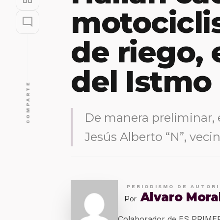
motocicli
mode_comment
de riego, 
del Istmo
COMPARTE
De manera preliminar, 
Jesús Alberto “N”, vecin
PERIODISMO DE AUTOR
Alvaro Mora
Por
Colaborador de ES PRIM