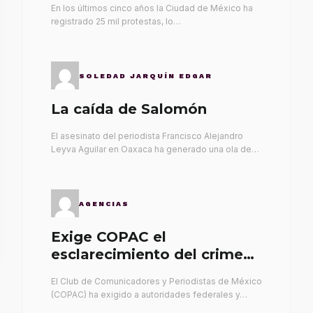
En los últimos cinco años la Ciudad de México ha
registrado 25 mil protestas, lo…
SOLEDAD JARQUÍN EDGAR
La caída de Salomón
El asesinato del periodista Francisco Alejandro
Leyva Aguilar en Oaxaca ha generado una ola de…
AGENCIAS
Exige COPAC el
esclarecimiento del crimen
de Alex Leyva
El Club de Comunicadores y Periodistas de México
(COPAC) ha exigido a autoridades federales y…