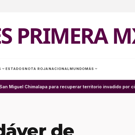
ES PRIMERA M
expand_more
expand_more
S
ESTADOS
NOTA ROJA
NACIONAL
MUNDO
MÁS
 Miguel Chimalapa para recuperar territorio invadido por ciu
dáver de