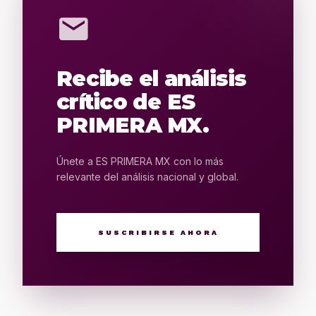
mail
Recibe el análisis
crítico de ES
PRIMERA MX.
Únete a ES PRIMERA MX con lo más
relevante del análisis nacional y global.
SUSCRIBIRSE AHORA