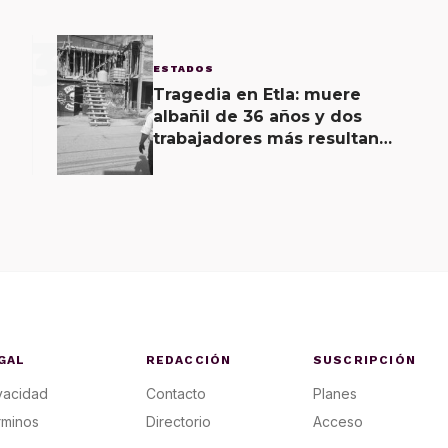
3
ESTADOS
Tragedia en Etla: muere
albañil de 36 años y dos
trabajadores más resultan
lesionados de gravedad al
recibir descarga eléctrica
GAL
REDACCIÓN
SUSCRIPCIÓN
vacidad
Contacto
Planes
rminos
Directorio
Acceso