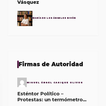
Vásquez
MARÍA DE LOS ÁNGELES NIVÓN
Firmas de Autoridad
MIGUEL ÁNGEL CASIQUE OLIVOS
Esténtor Político –
Protestas: un termómetro
de malos gobernantes