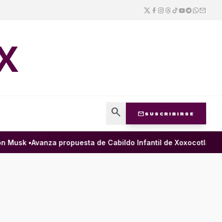
X
search
mail
SUSCRIBIRSE
usk •
Avanza propuesta de Cabildo Infantil de Xoxocotlán para g