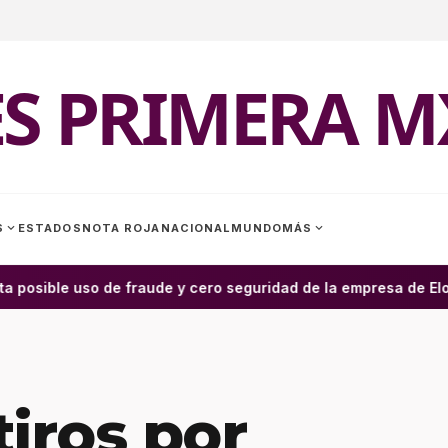
ES PRIMERA M
expand_more
expand_more
S
ESTADOS
NOTA ROJA
NACIONAL
MUNDO
MÁS
 posible uso de fraude y cero seguridad de la empresa de Elon M
tiros por