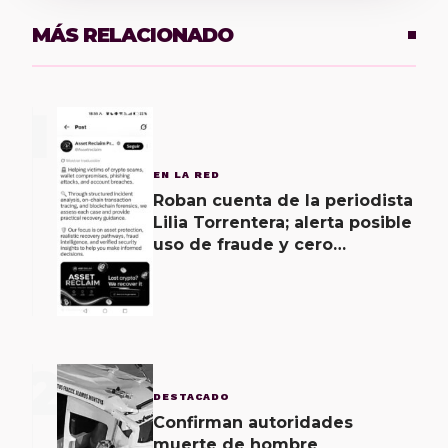
MÁS RELACIONADO
1
EN LA RED
Roban cuenta de la periodista
Lilia Torrentera; alerta posible
uso de fraude y cero
seguridad de la empresa de
Elon Musk
2
DESTACADO
Confirman autoridades
muerte de hombre