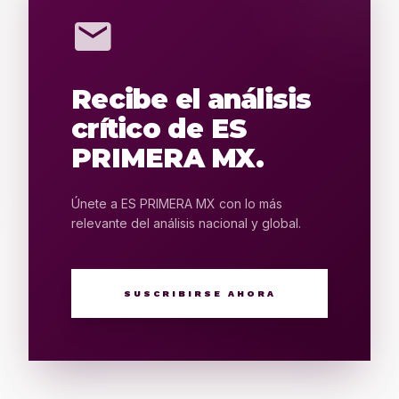
mail
Recibe el análisis
crítico de ES
PRIMERA MX.
Únete a ES PRIMERA MX con lo más
relevante del análisis nacional y global.
SUSCRIBIRSE AHORA