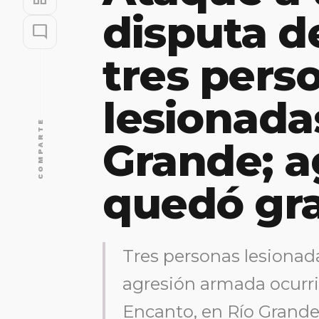
disputa d
mode_comment
tres pers
lesionada
COMPARTE
Grande; a
quedó gr
Tres personas lesionada
agresión armada ocurri
Encanto, en Río Grande