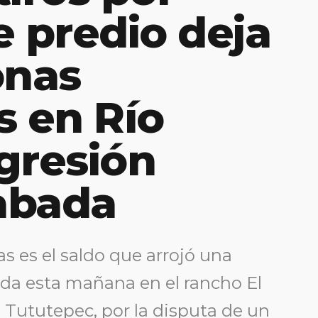
e predio deja
onas
s en Río
gresión
abada
s es el saldo que arrojó una
da esta mañana en el rancho El
 Tututepec, por la disputa de un