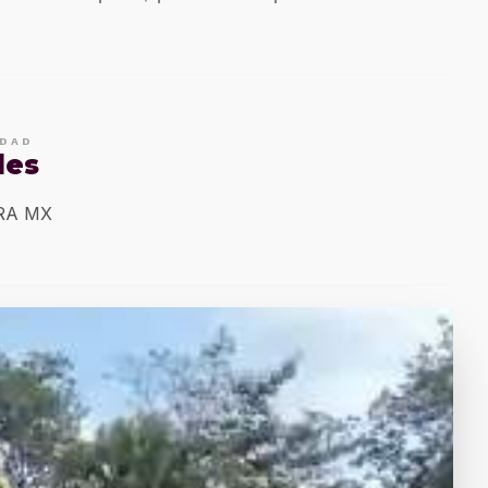
IDAD
les
ERA MX