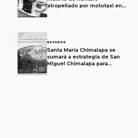
atropellado por mototaxi en
San Martín Mexicápam y
reclasificación de delito a
homicidio intencional
3
ESTADOS
Santa María Chimalapa se
sumará a estrategia de San
Miguel Chimalapa para
recuperar territorio invadido
por ciudadanos chiapanecos