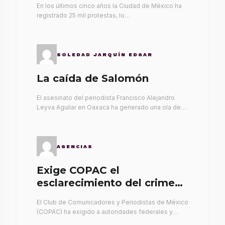
En los últimos cinco años la Ciudad de México ha
registrado 25 mil protestas, lo…
SOLEDAD JARQUÍN EDGAR
La caída de Salomón
El asesinato del periodista Francisco Alejandro
Leyva Aguilar en Oaxaca ha generado una ola de…
AGENCIAS
Exige COPAC el
esclarecimiento del crimen
de Alex Leyva
El Club de Comunicadores y Periodistas de México
(COPAC) ha exigido a autoridades federales y…