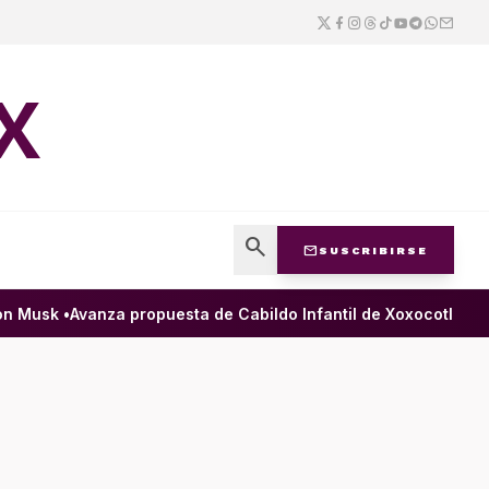
X
search
mail
SUSCRIBIRSE
Musk •
Avanza propuesta de Cabildo Infantil de Xoxocotlán para 