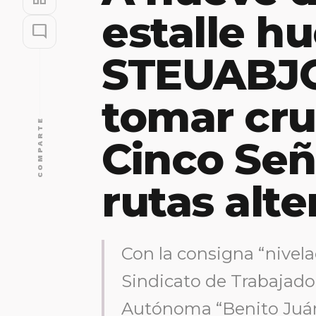
estalle hu
mode_comment
STEUABJO
tomar cru
COMPARTE
Cinco Señ
rutas alte
Con la consigna “nivelac
Sindicato de Trabajado
Autónoma “Benito Juár