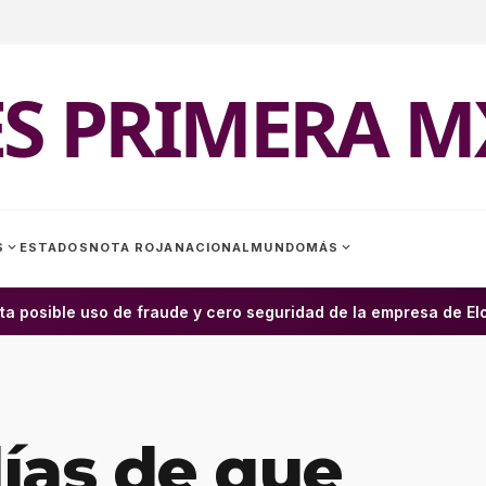
ES PRIMERA M
expand_more
expand_more
S
ESTADOS
NOTA ROJA
NACIONAL
MUNDO
MÁS
a posible uso de fraude y cero seguridad de la empresa de Elon 
ías de que