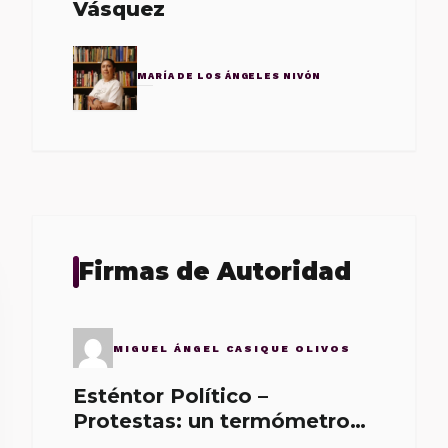
Vásquez
MARÍA DE LOS ÁNGELES NIVÓN
Firmas de Autoridad
MIGUEL ÁNGEL CASIQUE OLIVOS
Esténtor Político –
Protestas: un termómetro
de malos gobernantes