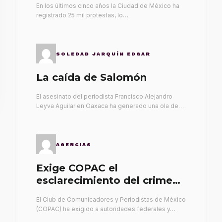
En los últimos cinco años la Ciudad de México ha
registrado 25 mil protestas, lo…
SOLEDAD JARQUÍN EDGAR
La caída de Salomón
El asesinato del periodista Francisco Alejandro
Leyva Aguilar en Oaxaca ha generado una ola de…
AGENCIAS
Exige COPAC el
esclarecimiento del crimen
de Alex Leyva
El Club de Comunicadores y Periodistas de México
(COPAC) ha exigido a autoridades federales y…