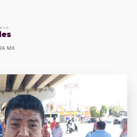
IDAD
les
ERA MX