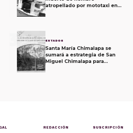
atropellado por mototaxi en
San Martín Mexicápam y
reclasificación de delito a
homicidio intencional
3
ESTADOS
Santa María Chimalapa se
sumará a estrategia de San
Miguel Chimalapa para
recuperar territorio invadido
por ciudadanos chiapanecos
GAL
REDACCIÓN
SUSCRIPCIÓN