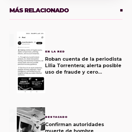
MÁS RELACIONADO
1
EN LA RED
Roban cuenta de la periodista
Lilia Torrentera; alerta posible
uso de fraude y cero
seguridad de la empresa de
Elon Musk
2
DESTACADO
Confirman autoridades
muerte de hombre