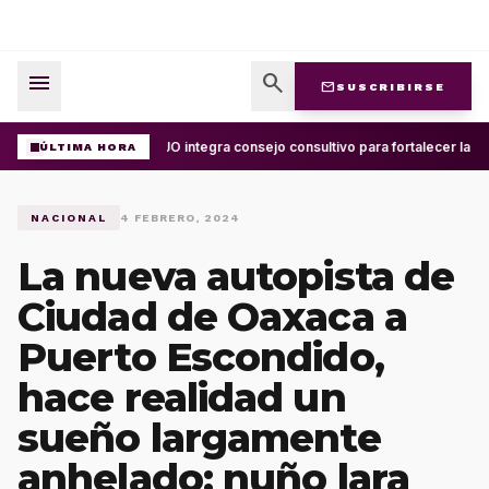
menu
search
mail
SUSCRIBIRSE
UABJO integra consejo consultivo para fortalecer la ce
ÚLTIMA HORA
NACIONAL
4 FEBRERO, 2024
La nueva autopista de
Ciudad de Oaxaca a
Puerto Escondido,
hace realidad un
sueño largamente
anhelado: nuño lara