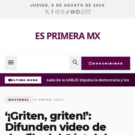
JUEVES, 6 DE AGOSTO DE 2026
ES PRIMERA MX
menu
search
mail
SUSCRIBIRSE
Egresada de la UABJO impulsa la democracia y los de
ÚLTIMA HORA
NACIONAL
14 ENERO, 2024
‘¡Griten, griten!’:
Difunden video de