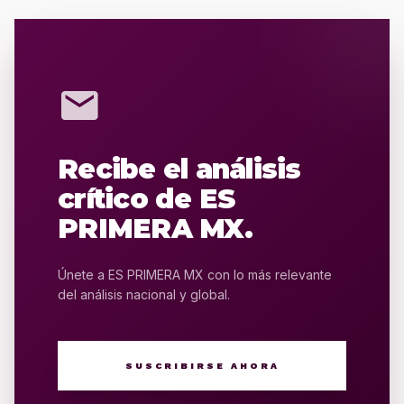
mail
Recibe el análisis
crítico de ES
PRIMERA MX.
Únete a ES PRIMERA MX con lo más relevante
del análisis nacional y global.
SUSCRIBIRSE AHORA