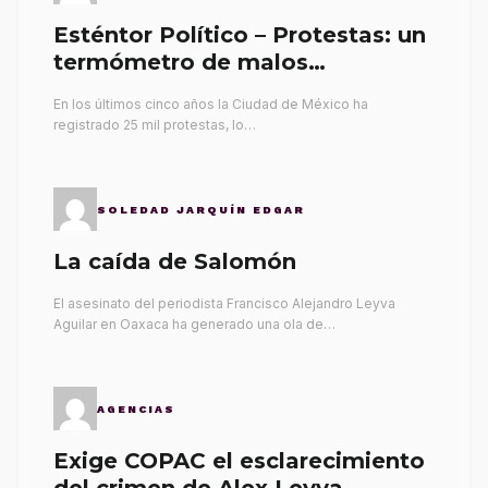
Esténtor Político – Protestas: un
termómetro de malos
gobernantes
En los últimos cinco años la Ciudad de México ha
registrado 25 mil protestas, lo…
SOLEDAD JARQUÍN EDGAR
La caída de Salomón
El asesinato del periodista Francisco Alejandro Leyva
Aguilar en Oaxaca ha generado una ola de…
AGENCIAS
Exige COPAC el esclarecimiento