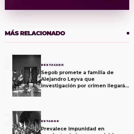
MÁS RELACIONADO
1
DESTACADO
Segob promete a familia de
Alejandro Leyva que
investigación por crimen llegará
hasta últimas consecuencias y
que no quedará impune
2
ESTADOS
Prevalece impunidad en