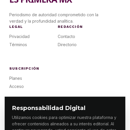
Periodismo de autoridad comprometido con la
verdad y la profundidad analítica.
LEGAL
REDACCIÓN
Privacidad
Contacto
Términos
Directorio
SUSCRIPCIÓN
Planes
Acceso
Responsabilidad Digital
Utilizamos cookies para optimizar nuestra plataforma y
ofrecer contenidos alineados a su interés editorial. Al
© 2026 ES PRIMERA MX. ALGUNOS DERECHOS
RESERVADOS / DESIGN
MAKING.MX