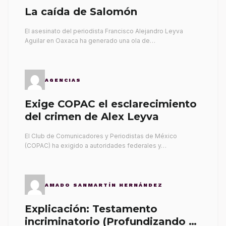
La caída de Salomón
El asesinato del periodista Francisco Alejandro Leyva
Aguilar en Oaxaca ha generado una ola de…
AGENCIAS
Exige COPAC el esclarecimiento
del crimen de Alex Leyva
El Club de Comunicadores y Periodistas de México
(COPAC) ha exigido a autoridades federales y…
AMADO SANMARTÍN HERNÁNDEZ
Explicación: Testamento
incriminatorio (Profundizando su