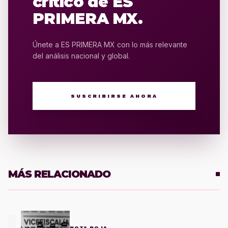
crítico de ES
PRIMERA MX.
Únete a ES PRIMERA MX con lo más relevante
del análisis nacional y global.
SUSCRIBIRSE AHORA
MÁS RELACIONADO
1
NOTA ROJA