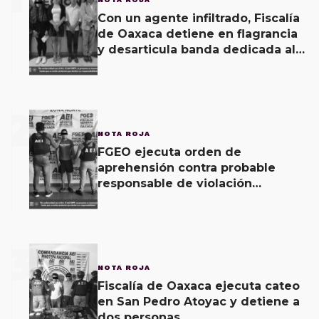
Con un agente infiltrado, Fiscalía
de Oaxaca detiene en flagrancia
y desarticula banda dedicada al
fraude
2
NOTA ROJA
FGEO ejecuta orden de
aprehensión contra probable
responsable de violación
agravada en Matías Romero
3
NOTA ROJA
Fiscalía de Oaxaca ejecuta cateo
en San Pedro Atoyac y detiene a
dos personas