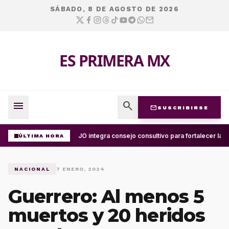
SÁBADO, 8 DE AGOSTO DE 2026
ES PRIMERA MX
menu
search
mail
SUSCRIBIRSE
UABJO integra consejo consultivo para fortalecer la c
ÚLTIMA HORA
NACIONAL
7 ENERO, 2024
Guerrero: Al menos 5
muertos y 20 heridos