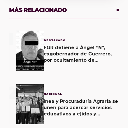
MÁS RELACIONADO
1
DESTACADO
FGR detiene a Ángel “N”,
exgobernador de Guerrero,
por ocultamiento de
evidencias en caso
Ayotzinapa
2
NACIONAL
Inea y Procuraduría Agraria se
unen para acercar servicios
educativos a ejidos y
comunas