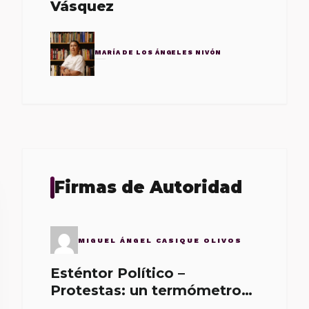
Vásquez
MARÍA DE LOS ÁNGELES NIVÓN
Firmas de Autoridad
MIGUEL ÁNGEL CASIQUE OLIVOS
Esténtor Político –
Protestas: un termómetro
de malos gobernantes