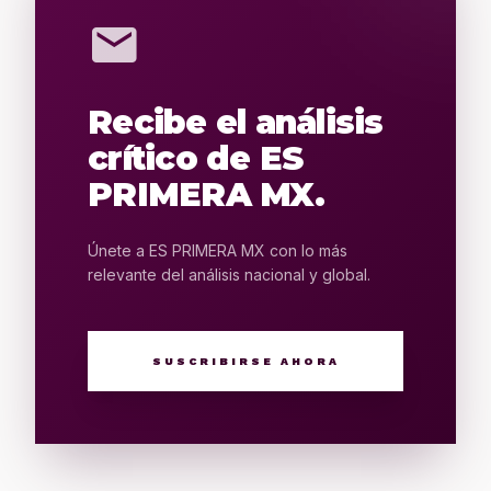
mail
Recibe el análisis
crítico de ES
PRIMERA MX.
Únete a ES PRIMERA MX con lo más
relevante del análisis nacional y global.
SUSCRIBIRSE AHORA