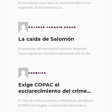
En los últimos cinco años la Ciudad de México ha
registrado 25 mil protestas, lo…
SOLEDAD JARQUÍN EDGAR
La caída de Salomón
El asesinato del periodista Francisco Alejandro
Leyva Aguilar en Oaxaca ha generado una ola de…
AGENCIAS
Exige COPAC el
esclarecimiento del crimen
de Alex Leyva
El Club de Comunicadores y Periodistas de México
(COPAC) ha exigido a autoridades federales y…