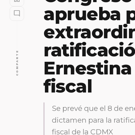
aprueba 
mode_comment
extraordi
ratificaci
COMPARTE
Ernestin
fiscal
Se prevé que el 8 de en
dictamen para la ratif
fiscal de la CDMX