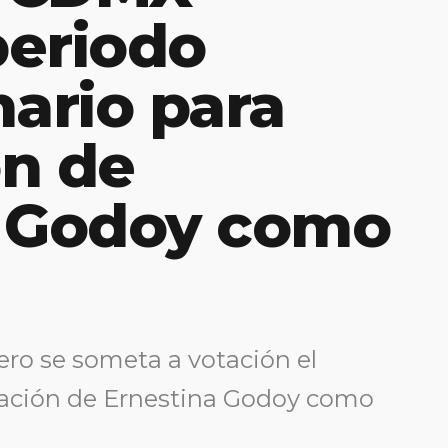
periodo
nario para
ón de
a Godoy como
ero se someta a votación el
icación de Ernestina Godoy como