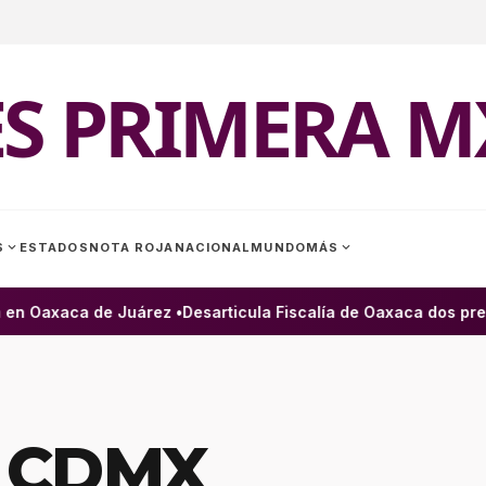
ES PRIMERA M
expand_more
expand_more
S
ESTADOS
NOTA ROJA
NACIONAL
MUNDO
MÁS
en Oaxaca de Juárez •
Desarticula Fiscalía de Oaxaca dos presu
o CDMX