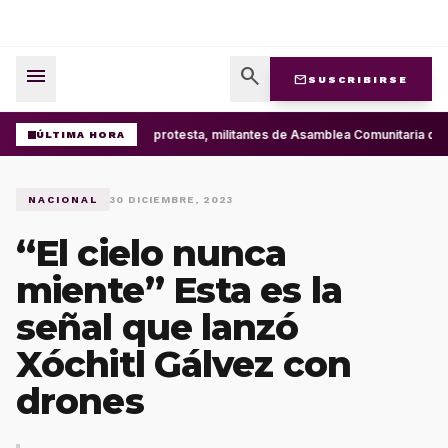
menu
search
mail
SUSCRIBIRSE
Con protesta, militantes de Asamblea Comunitaria d
ÚLTIMA HORA
NACIONAL
30 DICIEMBRE, 2023
“El cielo nunca
miente” Esta es la
señal que lanzó
Xóchitl Gálvez con
drones