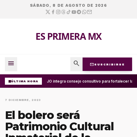
SÁBADO, 8 DE AGOSTO DE 2026
ES PRIMERA MX
menu
search
mail
SUSCRIBIRSE
UABJO integra consejo consultivo para fortalecer la c
ÚLTIMA HORA
7 DICIEMBRE, 2023
El bolero será
Patrimonio Cultural