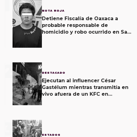
1
NOTA ROJA
Detiene Fiscalía de Oaxaca a
probable responsable de
homicidio y robo ocurrido en San
Blas Atempa
2
DESTACADO
Ejecutan al influencer César
Gastélum mientras transmitía en
vivo afuera de un KFC en
Culiacán
3
ESTADOS