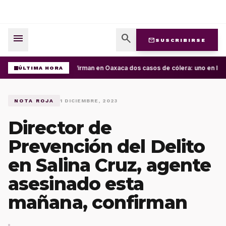
menu
search
mail
SUSCRIBIRSE
Confirman en Oaxaca dos casos de cólera: uno en la C
ÚLTIMA HORA
NOTA ROJA
1 DICIEMBRE, 2023
Director de
Prevención del Delito
en Salina Cruz, agente
asesinado esta
mañana, confirman