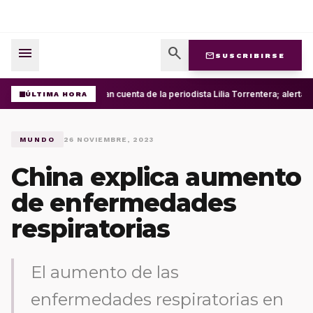
menu
search
mail
SUSCRIBIRSE
Roban cuenta de la periodista Lilia Torrentera; alerta
ÚLTIMA HORA
MUNDO
26 NOVIEMBRE, 2023
China explica aumento
de enfermedades
respiratorias
El aumento de las
enfermedades respiratorias en