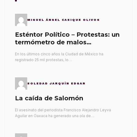
MIGUEL ÁNGEL CASIQUE OLIVOS
Esténtor Político – Protestas: un
termómetro de malos
gobernantes
En los últimos cinco años la Ciudad de México ha
registrado 25 mil protestas, lo…
SOLEDAD JARQUÍN EDGAR
La caída de Salomón
El asesinato del periodista Francisco Alejandro Leyva
Aguilar en Oaxaca ha generado una ola de…