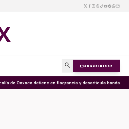
X
search
mail
SUSCRIBIRSE
ía de Oaxaca detiene en flagrancia y desarticula banda dedicad