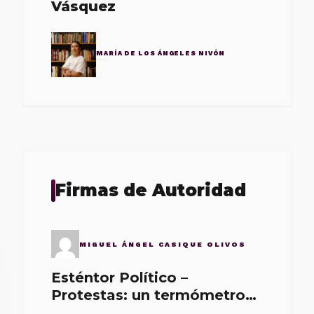
Vásquez
MARÍA DE LOS ÁNGELES NIVÓN
Firmas de Autoridad
MIGUEL ÁNGEL CASIQUE OLIVOS
Esténtor Político –
Protestas: un termómetro
de malos gobernantes