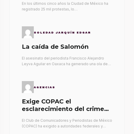
En los últimos cinco años la Ciudad de México ha
registrado 25 mil protestas, lo…
SOLEDAD JARQUÍN EDGAR
La caída de Salomón
El asesinato del periodista Francisco Alejandro
Leyva Aguilar en Oaxaca ha generado una ola de…
AGENCIAS
Exige COPAC el
esclarecimiento del crimen
de Alex Leyva
El Club de Comunicadores y Periodistas de México
(COPAC) ha exigido a autoridades federales y…