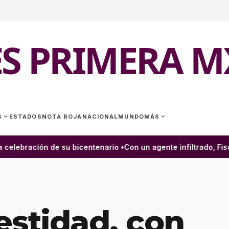
ES PRIMERA M
expand_more
expand_more
S
ESTADOS
NOTA ROJA
NACIONAL
MUNDO
MÁS
lebración de su bicentenario •
Con un agente infiltrado, Fiscal
estidad, con