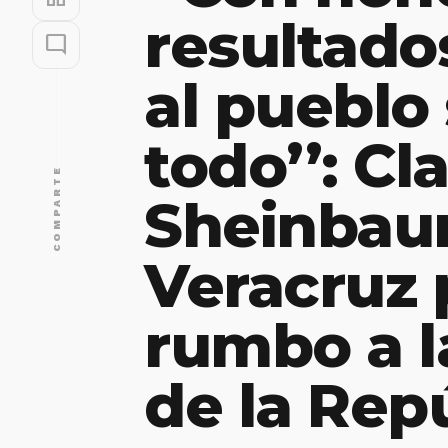
resultado
mode_comment
al pueblo
todo’’: Cl
COMPARTE
Sheinbau
Veracruz
rumbo a l
de la Rep