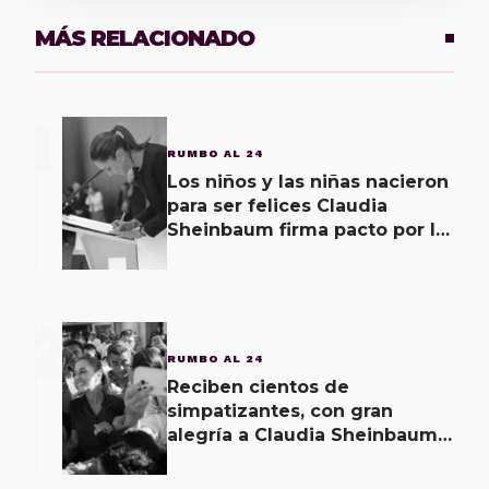
MÁS RELACIONADO
1
RUMBO AL 24
Los niños y las niñas nacieron
para ser felices Claudia
Sheinbaum firma pacto por la
primera infancia
2
RUMBO AL 24
Reciben cientos de
simpatizantes, con gran
alegría a Claudia Sheinbaum
en Tabasco