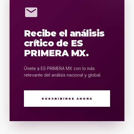
mail
Recibe el análisis
crítico de ES
PRIMERA MX.
Únete a ES PRIMERA MX con lo más
relevante del análisis nacional y global.
SUSCRIBIRSE AHORA