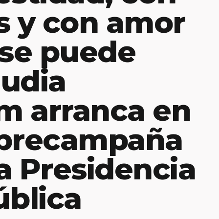
s y con amor
 se puede
audia
m arranca en
 precampaña
a Presidencia
ública