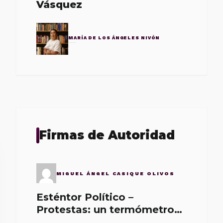
Vásquez
MARÍA DE LOS ÁNGELES NIVÓN
Firmas de Autoridad
MIGUEL ÁNGEL CASIQUE OLIVOS
Esténtor Político –
Protestas: un termómetro
de malos gobernantes