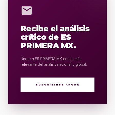
mail
Recibe el análisis
crítico de ES
PRIMERA MX.
Únete a ES PRIMERA MX con lo más
relevante del análisis nacional y global.
SUSCRIBIRSE AHORA