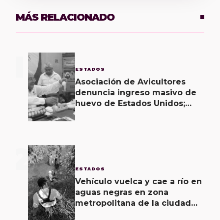
MÁS RELACIONADO
1
ESTADOS
Asociación de Avicultores
denuncia ingreso masivo de
huevo de Estados Unidos;
califica producto como una
“porquería”
2
ESTADOS
Vehículo vuelca y cae a río en
aguas negras en zona
metropolitana de la ciudad
de Oaxaca; un lesionado y