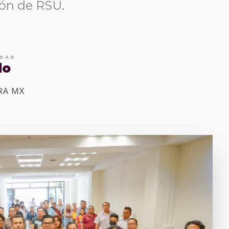
ión de RSU.
IDAD
do
ERA MX