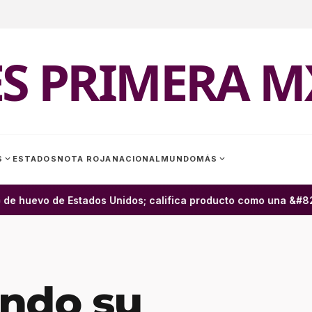
ES PRIMERA M
expand_more
expand_more
S
ESTADOS
NOTA ROJA
NACIONAL
MUNDO
MÁS
e huevo de Estados Unidos; califica producto como una &#8220
ando su