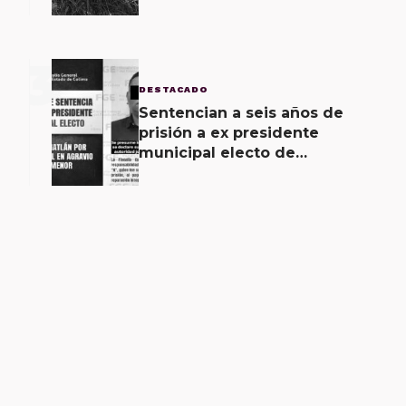
unidad como pérdida total,
saldo
3
DESTACADO
Sentencian a seis años de
prisión a ex presidente
municipal electo de
Coquimatlán por abuso sexual