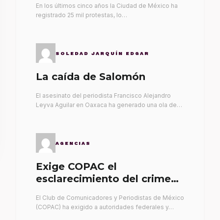
En los últimos cinco años la Ciudad de México ha
registrado 25 mil protestas, lo…
SOLEDAD JARQUÍN EDGAR
La caída de Salomón
El asesinato del periodista Francisco Alejandro
Leyva Aguilar en Oaxaca ha generado una ola de…
AGENCIAS
Exige COPAC el
esclarecimiento del crimen
de Alex Leyva
El Club de Comunicadores y Periodistas de México
(COPAC) ha exigido a autoridades federales y…