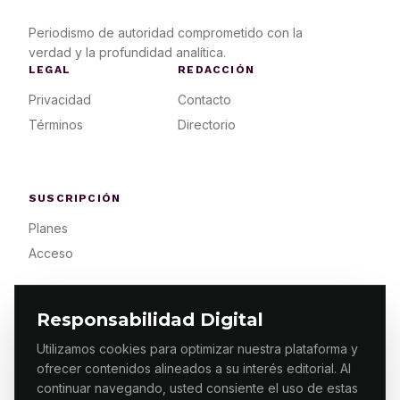
Periodismo de autoridad comprometido con la
verdad y la profundidad analítica.
LEGAL
REDACCIÓN
Privacidad
Contacto
Términos
Directorio
SUSCRIPCIÓN
Planes
Acceso
Responsabilidad Digital
Utilizamos cookies para optimizar nuestra plataforma y
ofrecer contenidos alineados a su interés editorial. Al
© 2026 ES PRIMERA MX. ALGUNOS DERECHOS
RESERVADOS / DESIGN
MAKING.MX
continuar navegando, usted consiente el uso de estas