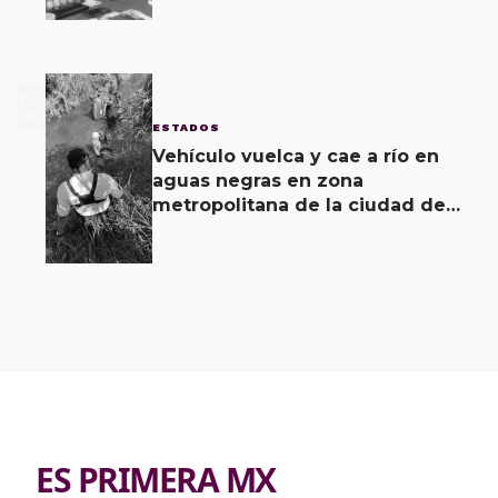
producto como una “porquería”
3
ESTADOS
Vehículo vuelca y cae a río en
aguas negras en zona
metropolitana de la ciudad de
Oaxaca; un lesionado y unidad
como pérdida total, saldo
ES PRIMERA MX