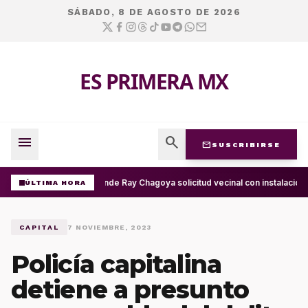
SÁBADO, 8 DE AGOSTO DE 2026
ES PRIMERA MX
menu
search
mail
SUSCRIBIRSE
Atiende Ray Chagoya solicitud vecinal con instalación 
ÚLTIMA HORA
CAPITAL
7 NOVIEMBRE, 2023
Policía capitalina
detiene a presunto