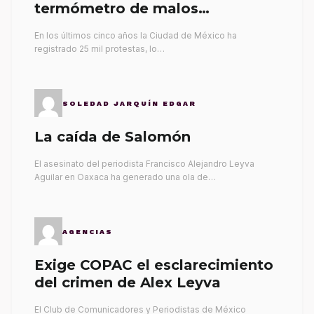
termómetro de malos
gobernantes
En los últimos cinco años la Ciudad de México ha
registrado 25 mil protestas, lo…
SOLEDAD JARQUÍN EDGAR
La caída de Salomón
El asesinato del periodista Francisco Alejandro Leyva
Aguilar en Oaxaca ha generado una ola de…
AGENCIAS
Exige COPAC el esclarecimiento
del crimen de Alex Leyva
El Club de Comunicadores y Periodistas de México