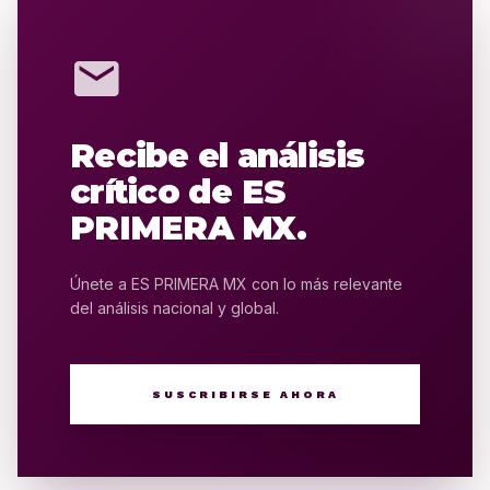
mail
Recibe el análisis
crítico de ES
PRIMERA MX.
Únete a ES PRIMERA MX con lo más relevante
del análisis nacional y global.
SUSCRIBIRSE AHORA