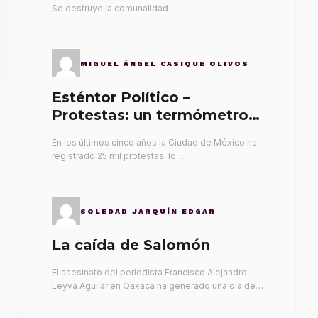
Se destruye la comunalidad
MIGUEL ÁNGEL CASIQUE OLIVOS
Esténtor Político –
Protestas: un termómetro
de malos gobernantes
En los últimos cinco años la Ciudad de México ha
registrado 25 mil protestas, lo…
SOLEDAD JARQUÍN EDGAR
La caída de Salomón
El asesinato del periodista Francisco Alejandro
Leyva Aguilar en Oaxaca ha generado una ola de…