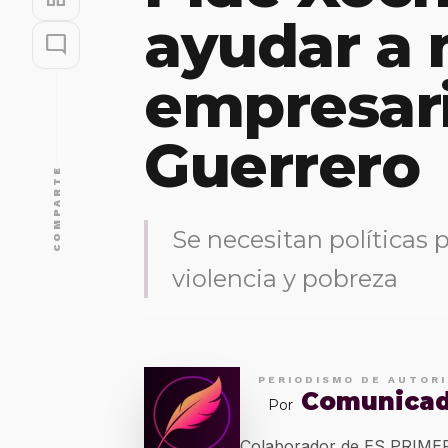
ayudar a 
mode_comment
empresar
Guerrero
COMPARTE
Se necesitan políticas 
violencia y pobreza
PERIODISMO DE AUTOR
Comunica
Por
Colaborador de ES PRIM