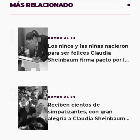
MÁS RELACIONADO
1
RUMBO AL 24
Los niños y las niñas nacieron
para ser felices Claudia
Sheinbaum firma pacto por la
primera infancia
2
RUMBO AL 24
Reciben cientos de
simpatizantes, con gran
alegría a Claudia Sheinbaum
en Tabasco