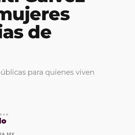
mujeres
ias de
públicas para quienes viven
IDAD
do
ERA MX