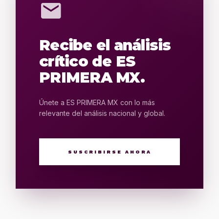
mail
Recibe el análisis
crítico de ES
PRIMERA MX.
Únete a ES PRIMERA MX con lo más
relevante del análisis nacional y global.
SUSCRIBIRSE AHORA