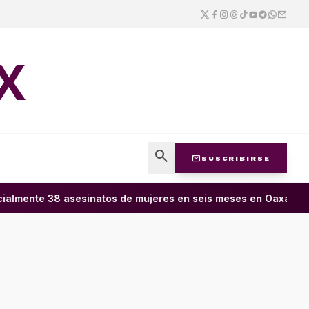
X
search
mail
SUSCRIBIRSE
almente 38 asesinatos de mujeres en seis meses en Oaxaca; 11 