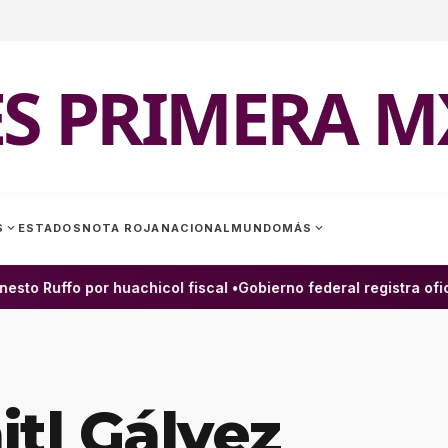
ES PRIMERA M
expand_more
expand_more
S
ESTADOS
NOTA ROJA
NACIONAL
MUNDO
MÁS
to Ruffo por huachicol fiscal •
Gobierno federal registra ofici
itl Gálvez