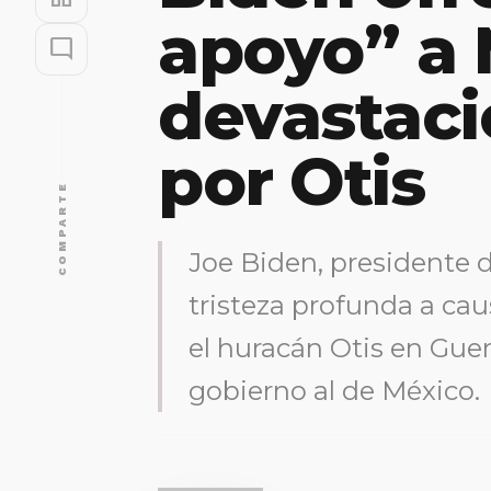
apoyo” a 
mode_comment
devastac
por Otis
COMPARTE
Joe Biden, presidente 
tristeza profunda a ca
el huracán Otis en Guer
gobierno al de México.