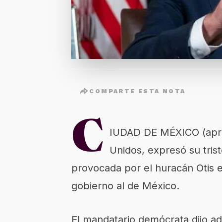
COMPARTE ESTA NOTA
C
IUDAD DE MÉXICO (apro
Unidos, expresó su tris
provocada por el huracán Otis e
gobierno al de México.
El mandatario demócrata dijo a