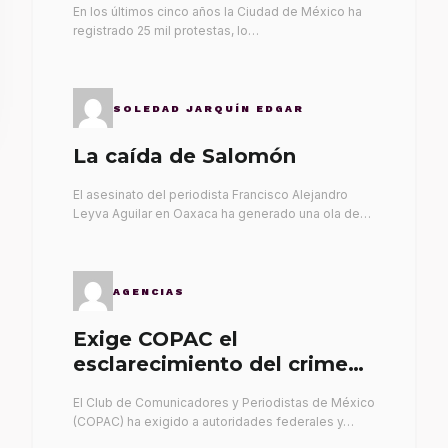
En los últimos cinco años la Ciudad de México ha
registrado 25 mil protestas, lo…
SOLEDAD JARQUÍN EDGAR
La caída de Salomón
El asesinato del periodista Francisco Alejandro
Leyva Aguilar en Oaxaca ha generado una ola de…
AGENCIAS
Exige COPAC el
esclarecimiento del crimen
de Alex Leyva
El Club de Comunicadores y Periodistas de México
(COPAC) ha exigido a autoridades federales y…