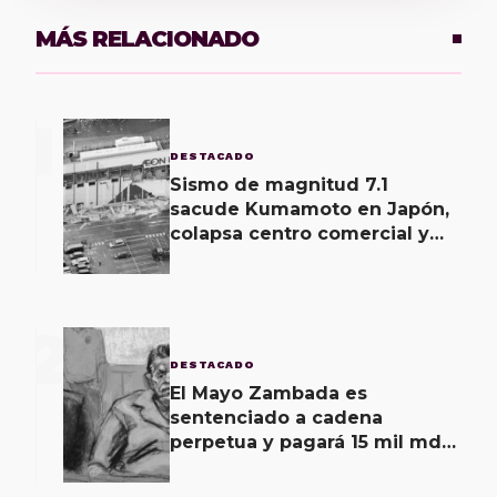
MÁS RELACIONADO
1
DESTACADO
Sismo de magnitud 7.1
sacude Kumamoto en Japón,
colapsa centro comercial y
deja heridos
2
DESTACADO
El Mayo Zambada es
sentenciado a cadena
perpetua y pagará 15 mil mdd
en Estados Unidos