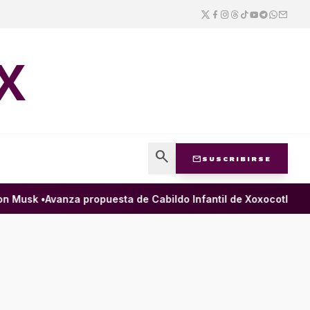
X
search
mail
SUSCRIBIRSE
 Musk •
Avanza propuesta de Cabildo Infantil de Xoxocotlán para 