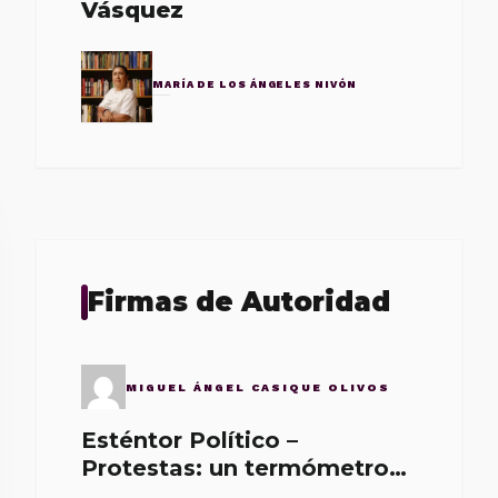
Vásquez
MARÍA DE LOS ÁNGELES NIVÓN
Firmas de Autoridad
MIGUEL ÁNGEL CASIQUE OLIVOS
Esténtor Político –
Protestas: un termómetro
de malos gobernantes