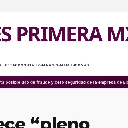
ES PRIMERA M
expand_more
expand_more
S
ESTADOS
NOTA ROJA
NACIONAL
MUNDO
MÁS
a posible uso de fraude y cero seguridad de la empresa de Elon
ece “pleno