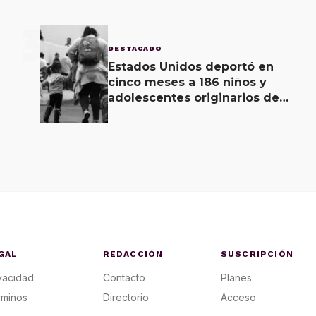
3
DESTACADO
Estados Unidos deportó en
cinco meses a 186 niños y
adolescentes originarios de
Oaxaca; 3 niños de menos de
11 años viajaban solos
GAL
REDACCIÓN
SUSCRIPCIÓN
vacidad
Contacto
Planes
rminos
Directorio
Acceso