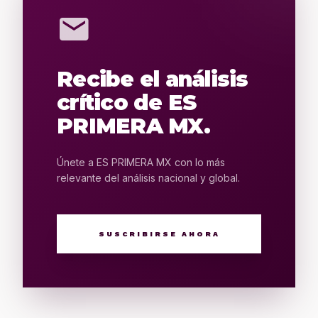
mail
Recibe el análisis
crítico de ES
PRIMERA MX.
Únete a ES PRIMERA MX con lo más
relevante del análisis nacional y global.
SUSCRIBIRSE AHORA