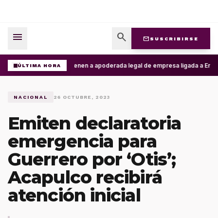
menu
search
mail
SUSCRIBIRSE
Detienen a apoderada legal de empresa ligada a Ernest
ÚLTIMA HORA
NACIONAL
26 OCTUBRE, 2023
Emiten declaratoria
emergencia para
Guerrero por ‘Otis’;
Acapulco recibirá
atención inicial