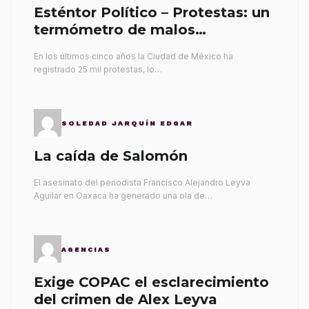
Esténtor Político – Protestas: un
termómetro de malos
gobernantes
En los últimos cinco años la Ciudad de México ha
registrado 25 mil protestas, lo…
SOLEDAD JARQUÍN EDGAR
La caída de Salomón
El asesinato del periodista Francisco Alejandro Leyva
Aguilar en Oaxaca ha generado una ola de…
AGENCIAS
Exige COPAC el esclarecimiento
del crimen de Alex Leyva