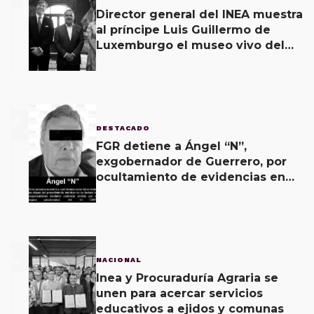
Director general del INEA muestra
al príncipe Luis Guillermo de
Luxemburgo el museo vivo del
muralismo.
2
DESTACADO
FGR detiene a Ángel “N”,
exgobernador de Guerrero, por
ocultamiento de evidencias en
caso Ayotzinapa
3
NACIONAL
Inea y Procuraduría Agraria se
unen para acercar servicios
educativos a ejidos y comunas