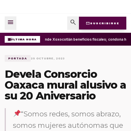
menu
search
mail
SUSCRIBIRSE
Extiende Xoxocotlán beneficios fiscales; condona has
ÚLTIMA HORA
PORTADA
25 OCTUBRE, 2023
Devela Consorcio
Oaxaca mural alusivo a
su 20 Aniversario
“Somos redes, somos abrazo,
somos mujeres autónomas que