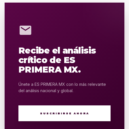
mail
Recibe el análisis
crítico de ES
PRIMERA MX.
Únete a ES PRIMERA MX con lo más relevante
del análisis nacional y global.
SUSCRIBIRSE AHORA