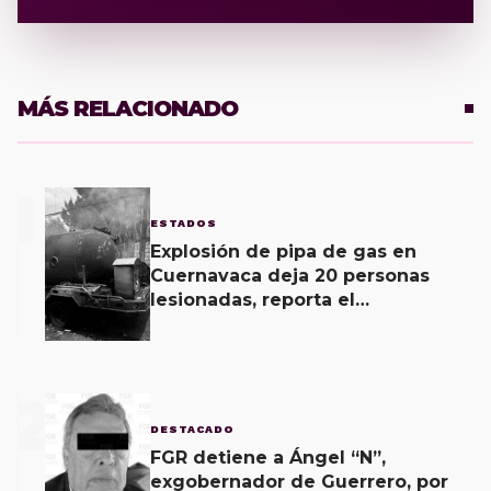
MÁS RELACIONADO
1
ESTADOS
Explosión de pipa de gas en
Cuernavaca deja 20 personas
lesionadas, reporta el
Ayuntamiento
2
DESTACADO
FGR detiene a Ángel “N”,
exgobernador de Guerrero, por