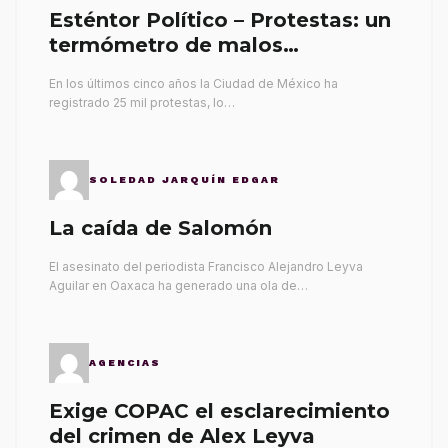
Esténtor Político – Protestas: un
termómetro de malos
gobernantes
En los últimos cinco años la Ciudad de México ha
registrado 25 mil protestas, lo…
SOLEDAD JARQUÍN EDGAR
La caída de Salomón
El asesinato del periodista Francisco Alejandro Leyva
Aguilar en Oaxaca ha generado una ola de…
AGENCIAS
Exige COPAC el esclarecimiento
del crimen de Alex Leyva