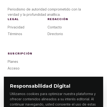
Periodismo de autoridad comprometido con la
verdad y la profundidad analítica.
LEGAL
REDACCIÓN
Privacidad
Contacto
Términos
Directorio
SUSCRIPCIÓN
Planes
Acceso
Responsabilidad Digital
Utilizamos cookies para optimizar nuestra plataforma y
ofrecer contenidos alineados a su interés editorial. Al
© 2026 ES PRIMERA MX. ALGUNOS DERECHOS
RESERVADOS / DESIGN
MAKING.MX
continuar navegando, usted consiente el uso de estas