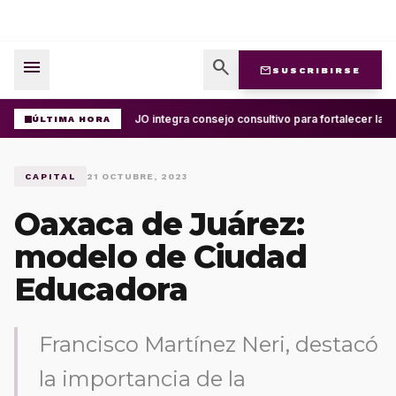
menu
search
mail
SUSCRIBIRSE
UABJO integra consejo consultivo para fortalecer la ce
ÚLTIMA HORA
CAPITAL
21 OCTUBRE, 2023
Oaxaca de Juárez:
modelo de Ciudad
Educadora
Francisco Martínez Neri, destacó
la importancia de la