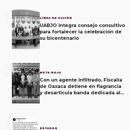
1
LÍNEA DE ACCIÓN
UABJO integra consejo consultivo
para fortalecer la celebración de
su bicentenario
2
NOTA ROJA
Con un agente infiltrado, Fiscalía
de Oaxaca detiene en flagrancia
y desarticula banda dedicada al
fraude
3
ESTADOS