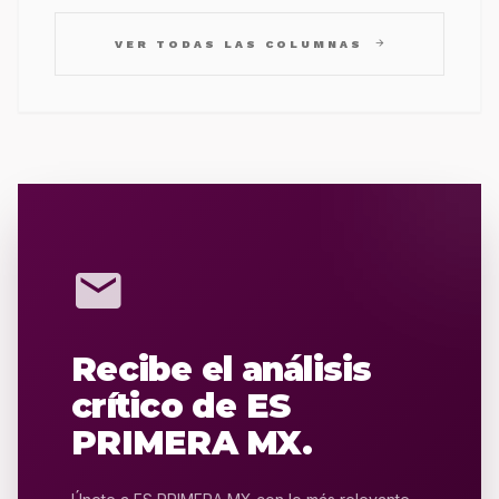
arrow_forward
VER TODAS LAS COLUMNAS
mail
Recibe el análisis
crítico de ES
PRIMERA MX.