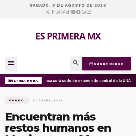
SÁBADO, 8 DE AGOSTO DE 2026
ES PRIMERA MX
menu
search
mail
SUSCRIBIRSE
Oaxaca será sede de examen de control de la UNAM; ap
ÚLTIMA HORA
MUNDO
21 OCTUBRE, 2023
Encuentran más
restos humanos en