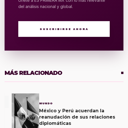
Únete a ES PRIMERA MX con lo más relevante
del análisis nacional y global.
SUSCRIBIRSE AHORA
MÁS RELACIONADO
1
MUNDO
México y Perú acuerdan la
reanudación de sus relaciones
diplomáticas