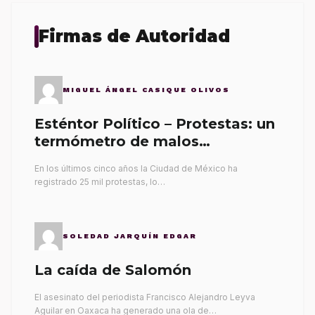
Firmas de Autoridad
MIGUEL ÁNGEL CASIQUE OLIVOS
Esténtor Político – Protestas: un
termómetro de malos
gobernantes
En los últimos cinco años la Ciudad de México ha
registrado 25 mil protestas, lo…
SOLEDAD JARQUÍN EDGAR
La caída de Salomón
El asesinato del periodista Francisco Alejandro Leyva
Aguilar en Oaxaca ha generado una ola de…