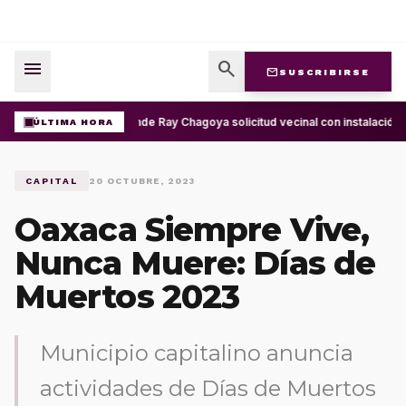
menu
search
mail
SUSCRIBIRSE
Atiende Ray Chagoya solicitud vecinal con instalación 
ÚLTIMA HORA
CAPITAL
20 OCTUBRE, 2023
Oaxaca Siempre Vive,
Nunca Muere: Días de
Muertos 2023
Municipio capitalino anuncia
actividades de Días de Muertos