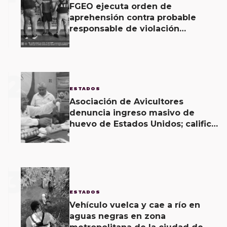
FGEO ejecuta orden de
aprehensión contra probable
responsable de violación
agravada en Matías Romero
2
ESTADOS
Asociación de Avicultores
denuncia ingreso masivo de
huevo de Estados Unidos; califica
producto como una “porquería”
3
ESTADOS
Vehículo vuelca y cae a río en
aguas negras en zona