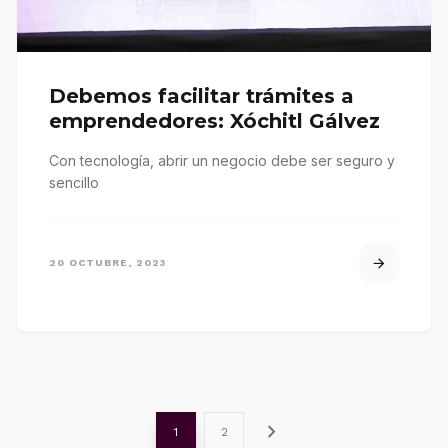
Debemos facilitar trámites a
emprendedores: Xóchitl Gálvez
Con tecnología, abrir un negocio debe ser seguro y
sencillo
20 OCTUBRE, 2023
chevron_right
1
2