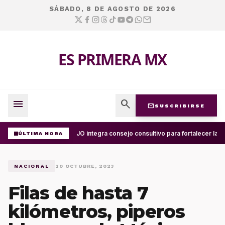
SÁBADO, 8 DE AGOSTO DE 2026
ES PRIMERA MX
menu
search
mail
SUSCRIBIRSE
UABJO integra consejo consultivo para fortalecer la ce
ÚLTIMA HORA
NACIONAL
20 OCTUBRE, 2023
Filas de hasta 7
kilómetros, piperos