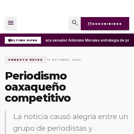
menu
search
mail
SUSCRIBIRSE
Destaca senador Antonino Morales estrategia de presi
ÚLTIMA HORA
ERNESTO REYES
14 OCTUBRE, 2023
Periodismo
oaxaqueño
competitivo
La noticia causó alegría entre un
grupo de periodistas y