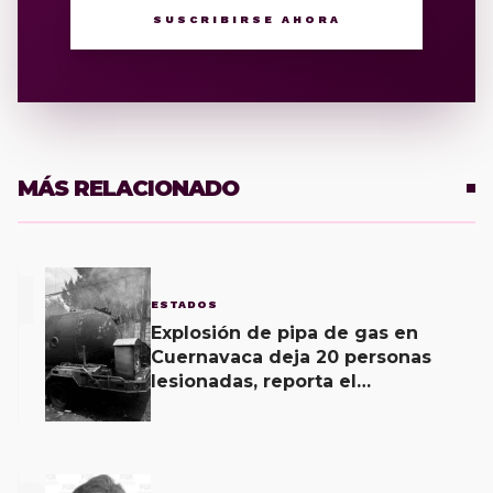
SUSCRIBIRSE AHORA
MÁS RELACIONADO
1
ESTADOS
Explosión de pipa de gas en
Cuernavaca deja 20 personas
lesionadas, reporta el
Ayuntamiento