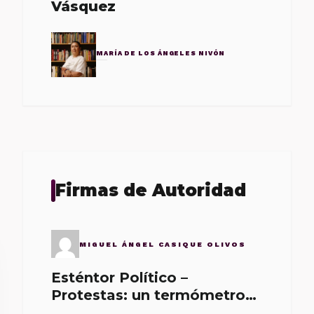
Vásquez
MARÍA DE LOS ÁNGELES NIVÓN
Firmas de Autoridad
MIGUEL ÁNGEL CASIQUE OLIVOS
Esténtor Político –
Protestas: un termómetro
de malos gobernantes