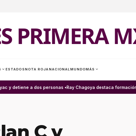
ES PRIMERA M
expand_more
expand_more
S
ESTADOS
NOTA ROJA
NACIONAL
MUNDO
MÁS
 y detiene a dos personas •
Ray Chagoya destaca formación de 
lan C y