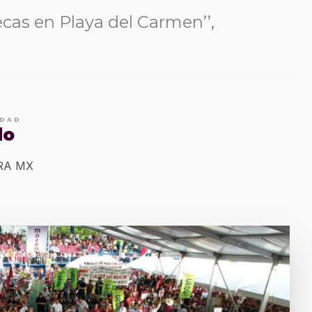
cas en Playa del Carmen’’,
IDAD
do
ERA MX