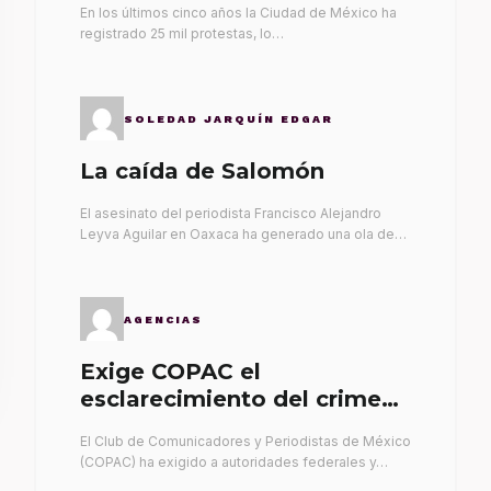
En los últimos cinco años la Ciudad de México ha
registrado 25 mil protestas, lo…
SOLEDAD JARQUÍN EDGAR
La caída de Salomón
El asesinato del periodista Francisco Alejandro
Leyva Aguilar en Oaxaca ha generado una ola de…
AGENCIAS
Exige COPAC el
esclarecimiento del crimen
de Alex Leyva
El Club de Comunicadores y Periodistas de México
(COPAC) ha exigido a autoridades federales y…