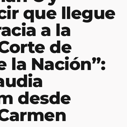
cir que llegue
acia a la
Corte de
e la Nación”:
audia
m desde
 Carmen