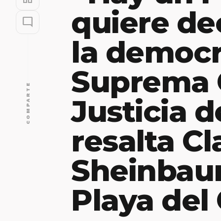
quiere de
mode_comment
la democr
Suprema 
COMPARTE
Justicia d
resalta Cl
Sheinbau
Playa del