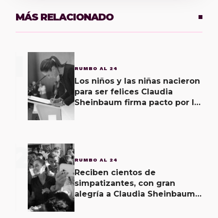
MÁS RELACIONADO
1
RUMBO AL 24
Los niños y las niñas nacieron
para ser felices Claudia
Sheinbaum firma pacto por la
primera infancia
2
RUMBO AL 24
Reciben cientos de
simpatizantes, con gran
alegría a Claudia Sheinbaum
en Tabasco