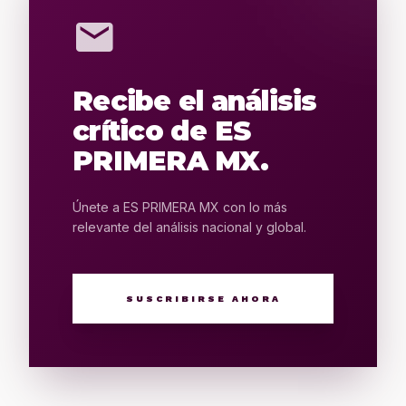
mail
Recibe el análisis
crítico de ES
PRIMERA MX.
Únete a ES PRIMERA MX con lo más
relevante del análisis nacional y global.
SUSCRIBIRSE AHORA