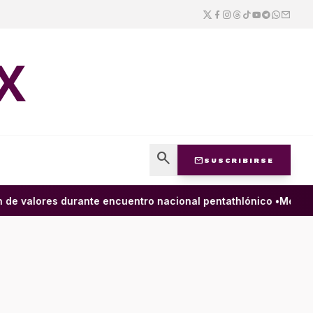
X
search
mail
SUSCRIBIRSE
valores durante encuentro nacional pentathlónico •
México y 