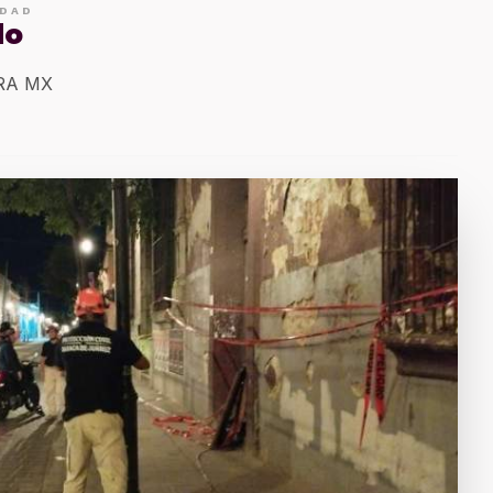
IDAD
do
ERA MX