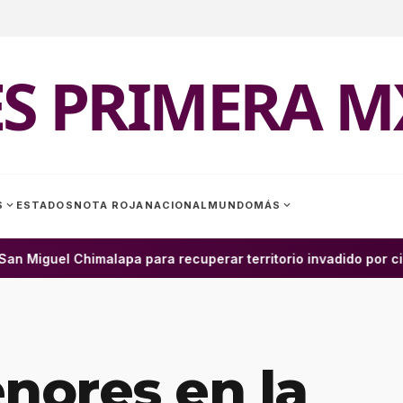
ES PRIMERA M
expand_more
expand_more
S
ESTADOS
NOTA ROJA
NACIONAL
MUNDO
MÁS
 Miguel Chimalapa para recuperar territorio invadido por ciu
nores en la