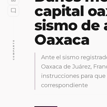
capital o
mode_comment
sismo de
Oaxaca
COMPARTE
Ante el sismo registrad
Oaxaca de Juárez, Franc
instrucciones para que 
correspondiente