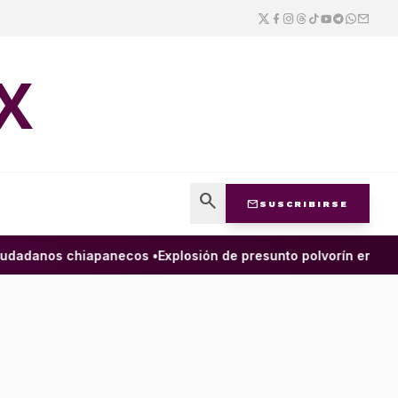
X
search
mail
SUSCRIBIRSE
dadanos chiapanecos •
Explosión de presunto polvorín en Zinac