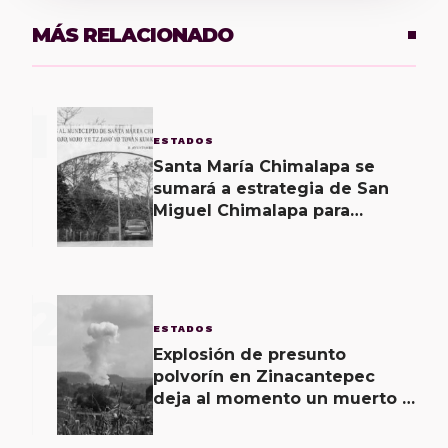
MÁS RELACIONADO
1
ESTADOS
Santa María Chimalapa se
sumará a estrategia de San
Miguel Chimalapa para
recuperar territorio invadido
por ciudadanos chiapanecos
2
ESTADOS
Explosión de presunto
polvorín en Zinacantepec
deja al momento un muerto y
dos heridos