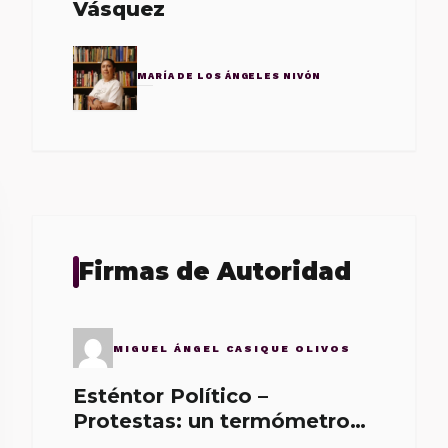
Vásquez
MARÍA DE LOS ÁNGELES NIVÓN
Firmas de Autoridad
MIGUEL ÁNGEL CASIQUE OLIVOS
Esténtor Político –
Protestas: un termómetro
de malos gobernantes