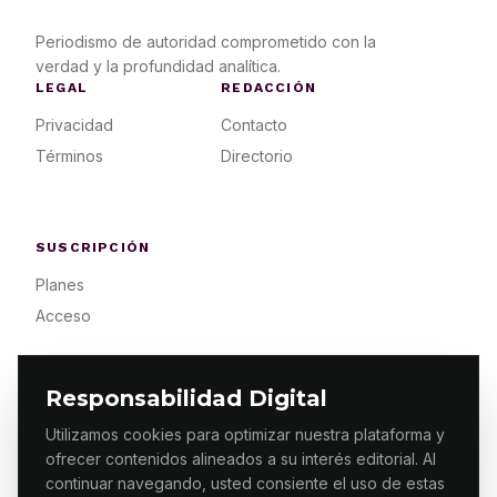
Periodismo de autoridad comprometido con la
verdad y la profundidad analítica.
LEGAL
REDACCIÓN
Privacidad
Contacto
Términos
Directorio
SUSCRIPCIÓN
Planes
Acceso
Responsabilidad Digital
Utilizamos cookies para optimizar nuestra plataforma y
ofrecer contenidos alineados a su interés editorial. Al
© 2026 ES PRIMERA MX. ALGUNOS DERECHOS
RESERVADOS / DESIGN
MAKING.MX
continuar navegando, usted consiente el uso de estas