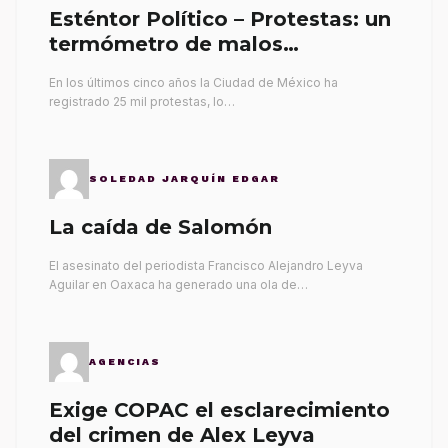
Esténtor Político – Protestas: un
termómetro de malos
gobernantes
En los últimos cinco años la Ciudad de México ha
registrado 25 mil protestas, lo…
SOLEDAD JARQUÍN EDGAR
La caída de Salomón
El asesinato del periodista Francisco Alejandro Leyva
Aguilar en Oaxaca ha generado una ola de…
AGENCIAS
Exige COPAC el esclarecimiento
del crimen de Alex Leyva