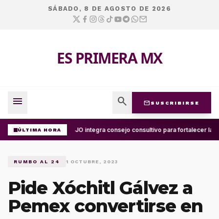
SÁBADO, 8 DE AGOSTO DE 2026
ES PRIMERA MX
menu
search
mail
SUSCRIBIRSE
UABJO integra consejo consultivo para fortalecer la c
ÚLTIMA HORA
RUMBO AL 24
1 OCTUBRE, 2023
Pide Xóchitl Gálvez a
Pemex convertirse en