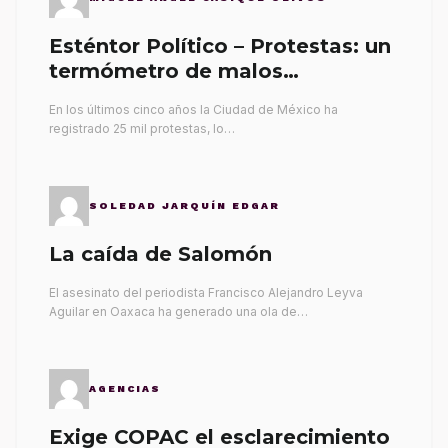
Esténtor Político – Protestas: un
termómetro de malos
gobernantes
En los últimos cinco años la Ciudad de México ha
registrado 25 mil protestas, lo…
SOLEDAD JARQUÍN EDGAR
La caída de Salomón
El asesinato del periodista Francisco Alejandro Leyva
Aguilar en Oaxaca ha generado una ola de…
AGENCIAS
Exige COPAC el esclarecimiento