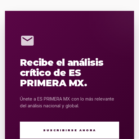
mail
Recibe el análisis
crítico de ES
PRIMERA MX.
Únete a ES PRIMERA MX con lo más relevante
del análisis nacional y global.
SUSCRIBIRSE AHORA