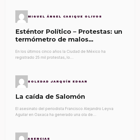
MIGUEL ÁNGEL CASIQUE OLIVOS
Esténtor Político – Protestas: un
termómetro de malos
gobernantes
En los últimos cinco años la Ciudad de México ha
registrado 25 mil protestas, lo…
SOLEDAD JARQUÍN EDGAR
La caída de Salomón
El asesinato del periodista Francisco Alejandro Leyva
Aguilar en Oaxaca ha generado una ola de…
AGENCIAS