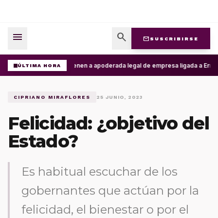
menu
search
mail
SUSCRIBIRSE
Detienen a apoderada legal de empresa ligada a Ernesto
ÚLTIMA HORA
CIPRIANO MIRAFLORES
25 JUNIO, 2023
Felicidad: ¿objetivo del
Estado?
Es habitual escuchar de los
gobernantes que actúan por la
felicidad, el bienestar o por el