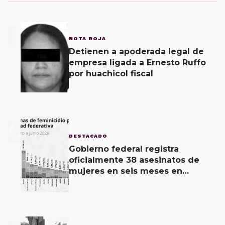
1
NOTA ROJA
Detienen a apoderada legal de
empresa ligada a Ernesto Ruffo
por huachicol fiscal
2
DESTACADO
Gobierno federal registra
oficialmente 38 asesinatos de
mujeres en seis meses en
Oaxaca; 11 carpetas se mantienen
por feminicidio