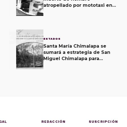
atropellado por mototaxi en
San Martín Mexicápam y
reclasificación de delito a
homicidio intencional
3
ESTADOS
Santa María Chimalapa se
sumará a estrategia de San
Miguel Chimalapa para
recuperar territorio invadido
por ciudadanos chiapanecos
GAL
REDACCIÓN
SUSCRIPCIÓN