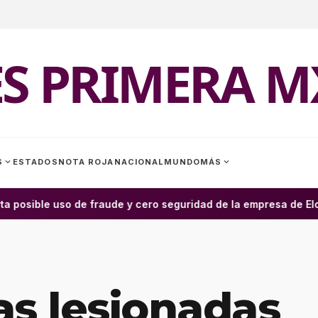
ES PRIMERA M
expand_more
expand_more
S
ESTADOS
NOTA ROJA
NACIONAL
MUNDO
MÁS
a posible uso de fraude y cero seguridad de la empresa de Elon 
as lesionadas