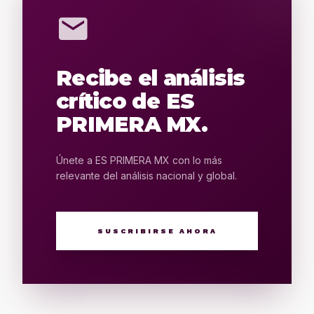
mail
Recibe el análisis
crítico de ES
PRIMERA MX.
Únete a ES PRIMERA MX con lo más
relevante del análisis nacional y global.
SUSCRIBIRSE AHORA