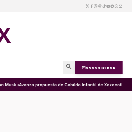
X
search
mail
SUSCRIBIRSE
Musk •
Avanza propuesta de Cabildo Infantil de Xoxocotlán para 