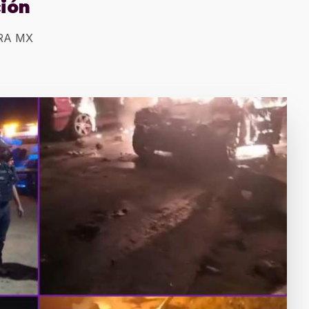
ción
ERA MX