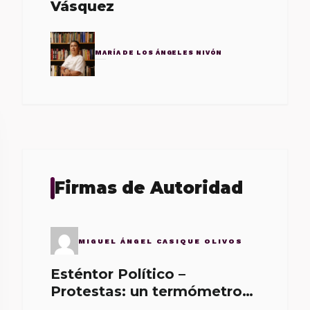
Vásquez
MARÍA DE LOS ÁNGELES NIVÓN
Firmas de Autoridad
MIGUEL ÁNGEL CASIQUE OLIVOS
Esténtor Político –
Protestas: un termómetro
de malos gobernantes