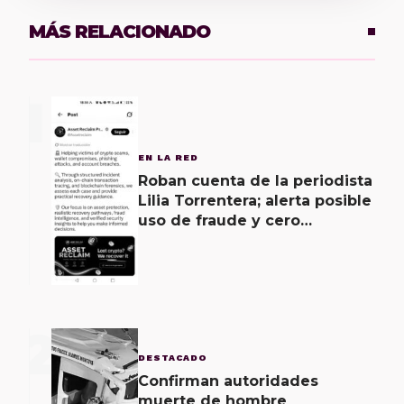
MÁS RELACIONADO
1
EN LA RED
Roban cuenta de la periodista
Lilia Torrentera; alerta posible
uso de fraude y cero
seguridad de la empresa de
Elon Musk
2
DESTACADO
Confirman autoridades
muerte de hombre