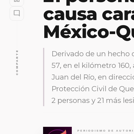
causa car
mode_comment
México-Q
COMPARTE
Derivado de un hecho de
57, en el kilómetro 160,
Juan del Río, en direcc
Protección Civil de Que
2 personas y 21 más les
PERIODISMO DE AUTOR