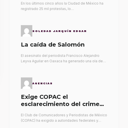
En los últimos cinco años la Ciudad de México ha
registrado 25 mil protestas, lo…
SOLEDAD JARQUÍN EDGAR
La caída de Salomón
El asesinato del periodista Francisco Alejandro
Leyva Aguilar en Oaxaca ha generado una ola de…
AGENCIAS
Exige COPAC el
esclarecimiento del crimen
de Alex Leyva
El Club de Comunicadores y Periodistas de México
(COPAC) ha exigido a autoridades federales y…