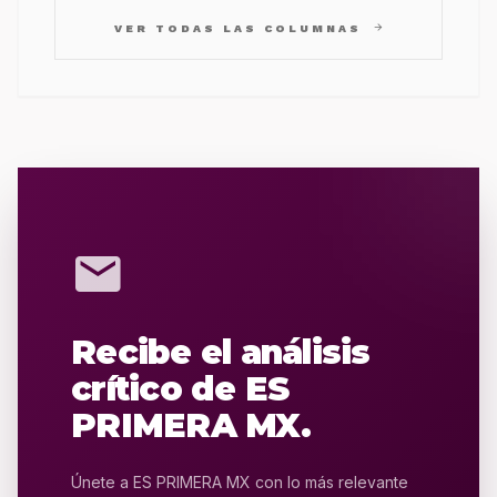
arrow_forward
VER TODAS LAS COLUMNAS
mail
Recibe el análisis
crítico de ES
PRIMERA MX.
Únete a ES PRIMERA MX con lo más relevante