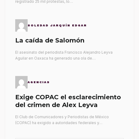
registrado 25 mil protestas, lo…
SOLEDAD JARQUÍN EDGAR
La caída de Salomón
El asesinato del periodista Francisco Alejandro Leyva
Aguilar en Oaxaca ha generado una ola de…
AGENCIAS
Exige COPAC el esclarecimiento
del crimen de Alex Leyva
El Club de Comunicadores y Periodistas de México
(COPAC) ha exigido a autoridades federales y…