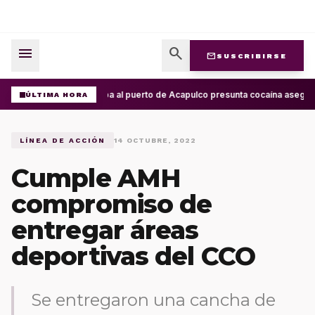
menu
search
mail
SUSCRIBIRSE
Arriba al puerto de Acapulco presunta cocaína asegur
ÚLTIMA HORA
LÍNEA DE ACCIÓN
14 OCTUBRE, 2022
Cumple AMH
compromiso de
entregar áreas
deportivas del CCO
Se entregaron una cancha de