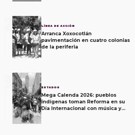
2
LÍNEA DE ACCIÓN
Arranca Xoxocotlán
pavimentación en cuatro colonias
de la periferia
3
ESTADOS
Mega Calenda 2026: pueblos
indígenas toman Reforma en su
Día Internacional con música y
exigencias