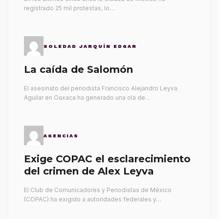
registrado 25 mil protestas, lo…
SOLEDAD JARQUÍN EDGAR
La caída de Salomón
El asesinato del periodista Francisco Alejandro Leyva
Aguilar en Oaxaca ha generado una ola de…
AGENCIAS
Exige COPAC el esclarecimiento
del crimen de Alex Leyva
El Club de Comunicadores y Periodistas de México
(COPAC) ha exigido a autoridades federales y…