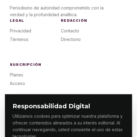
Periodismo de autoridad comprometido con la
verdad y la profundidad analítica.
LEGAL
REDACCIÓN
Privacidad
Contacto
Términos
Directorio
SUSCRIPCIÓN
Planes
Acceso
Responsabilidad Digital
Utilizamos cookies para optimizar nuestra plataforma y
ofrecer contenidos alineados a su interés editorial. Al
© 2026 ES PRIMERA MX. ALGUNOS DERECHOS
RESERVADOS / DESIGN
MAKING.MX
continuar navegando, usted consiente el uso de estas
tecnologías.