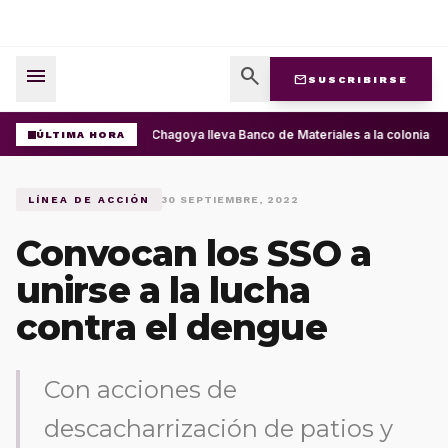
menu
search
mail
SUSCRIBIRSE
Ray Chagoya lleva Banco de Materiales a la colonia P
ÚLTIMA HORA
LÍNEA DE ACCIÓN
30 SEPTIEMBRE, 2022
Convocan los SSO a
unirse a la lucha
contra el dengue
Con acciones de
descacharrización de patios y