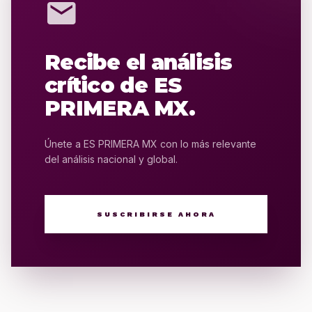
mail
Recibe el análisis
crítico de ES
PRIMERA MX.
Únete a ES PRIMERA MX con lo más relevante
del análisis nacional y global.
SUSCRIBIRSE AHORA