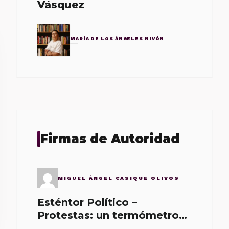
Vásquez
MARÍA DE LOS ÁNGELES NIVÓN
Firmas de Autoridad
MIGUEL ÁNGEL CASIQUE OLIVOS
Esténtor Político –
Protestas: un termómetro
de malos gobernantes