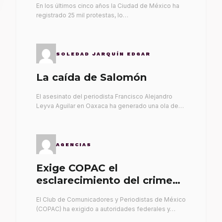
En los últimos cinco años la Ciudad de México ha
registrado 25 mil protestas, lo…
SOLEDAD JARQUÍN EDGAR
La caída de Salomón
El asesinato del periodista Francisco Alejandro
Leyva Aguilar en Oaxaca ha generado una ola de…
AGENCIAS
Exige COPAC el
esclarecimiento del crimen
de Alex Leyva
El Club de Comunicadores y Periodistas de México
(COPAC) ha exigido a autoridades federales y…