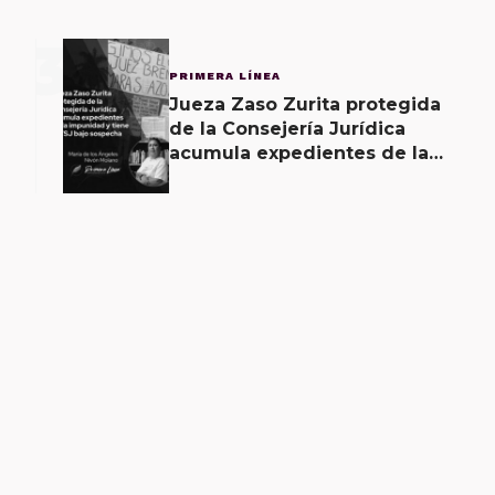
3
PRIMERA LÍNEA
Jueza Zaso Zurita protegida
de la Consejería Jurídica
acumula expedientes de la
impunidad y tiene al TSJ bajo
sospecha