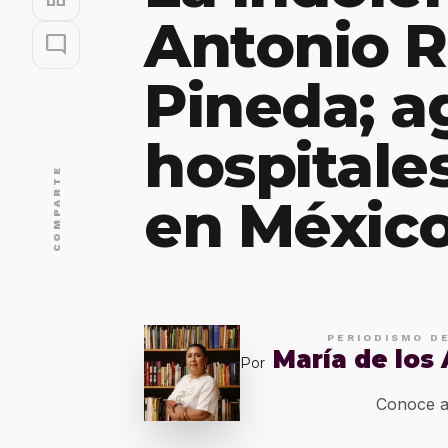
Antonio 
mode_comment
Pineda; a
hospitale
COMPARTE
en Méxic
PERIODISMO D
María de los
Por
Conoce a