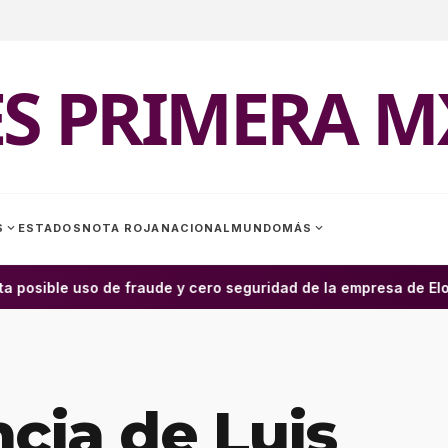
ES PRIMERA M
expand_more
expand_more
S
ESTADOS
NOTA ROJA
NACIONAL
MUNDO
MÁS
 posible uso de fraude y cero seguridad de la empresa de Elon M
ncia de Luis