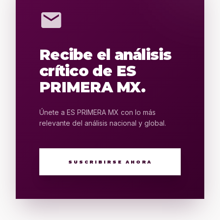
mail
Recibe el análisis
crítico de ES
PRIMERA MX.
Únete a ES PRIMERA MX con lo más
relevante del análisis nacional y global.
SUSCRIBIRSE AHORA