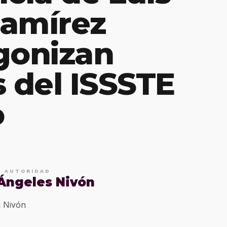
Ramírez
gonizan
s del ISSSTE
o
E AUTORIDAD
 Ángeles Nivón
 Nivón