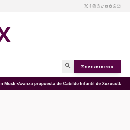
X
search
mail
SUSCRIBIRSE
usk •
Avanza propuesta de Cabildo Infantil de Xoxocotlán para g