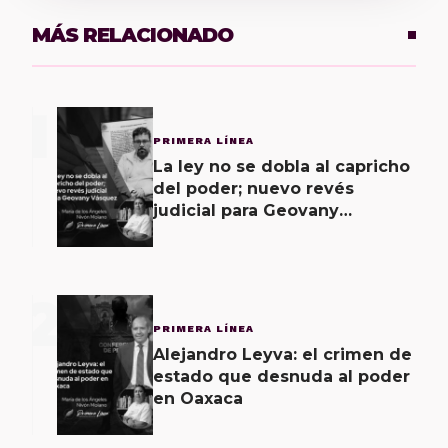
MÁS RELACIONADO
1
PRIMERA LÍNEA
La ley no se dobla al capricho
del poder; nuevo revés
judicial para Geovany
Vásquez
2
PRIMERA LÍNEA
Alejandro Leyva: el crimen de
estado que desnuda al poder
en Oaxaca