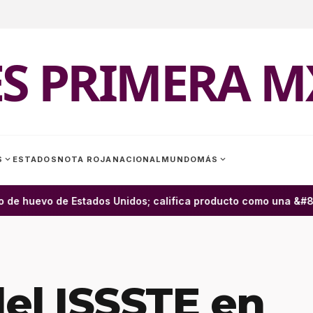
ES PRIMERA M
expand_more
expand_more
S
ESTADOS
NOTA ROJA
NACIONAL
MUNDO
MÁS
de huevo de Estados Unidos; califica producto como una &#822
el ISSSTE en