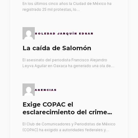
En los últimos cinco años la Ciudad de México ha
registrado 25 mil protestas, lo…
SOLEDAD JARQUÍN EDGAR
La caída de Salomón
El asesinato del periodista Francisco Alejandro
Leyva Aguilar en Oaxaca ha generado una ola de…
AGENCIAS
Exige COPAC el
esclarecimiento del crimen
de Alex Leyva
El Club de Comunicadores y Periodistas de México
(COPAC) ha exigido a autoridades federales y…