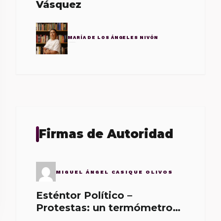
Vásquez
MARÍA DE LOS ÁNGELES NIVÓN
Firmas de Autoridad
MIGUEL ÁNGEL CASIQUE OLIVOS
Esténtor Político –
Protestas: un termómetro
de malos gobernantes