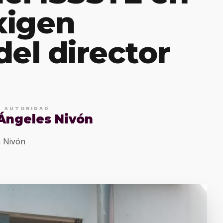
xigen
del director
E AUTORIDAD
 Ángeles Nivón
 Nivón