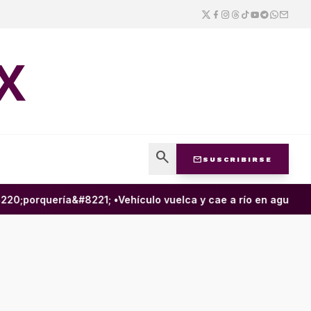
X
search
mail
SUSCRIBIRSE
0;porquería&#8221; •
Vehículo vuelca y cae a río en aguas neg