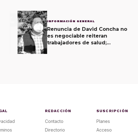
3
INFORMACIÓN GENERAL
Renuncia de David Concha no
es negociable reiteran
trabajadores de salud;
gobierno ofrecerá
contrapropuesta a demandas
GAL
REDACCIÓN
SUSCRIPCIÓN
vacidad
Contacto
Planes
rminos
Directorio
Acceso