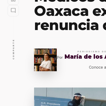
Oaxaca e
mode_comment
renuncia 
COMPARTE
PERIODISMO D
María de los
Por
Conoce a