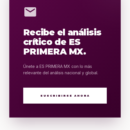
mail
Recibe el análisis
crítico de ES
PRIMERA MX.
Únete a ES PRIMERA MX con lo más
relevante del análisis nacional y global.
SUSCRIBIRSE AHORA