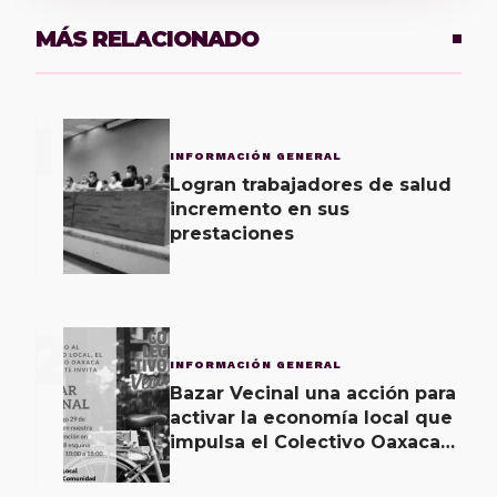
MÁS RELACIONADO
1
INFORMACIÓN GENERAL
Logran trabajadores de salud
incremento en sus
prestaciones
2
INFORMACIÓN GENERAL
Bazar Vecinal una acción para
activar la economía local que
impulsa el Colectivo Oaxaca
Vecinal