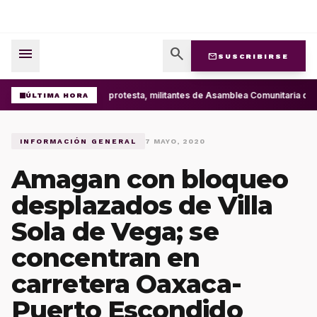
menu
search
mail
SUSCRIBIRSE
Con protesta, militantes de Asamblea Comunitaria d
ÚLTIMA HORA
INFORMACIÓN GENERAL
7 MAYO, 2020
Amagan con bloqueo
desplazados de Villa
Sola de Vega; se
concentran en
carretera Oaxaca-
Puerto Escondido