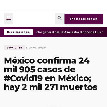
menu
search
mail
SUSCRIBIRSE
Director general del INEA muestra al príncipe Luis Gu
ÚLTIMA HORA
COVID-19
4 MAYO, 2020
México confirma 24
mil 905 casos de
#Covid19 en México;
hay 2 mil 271 muertos