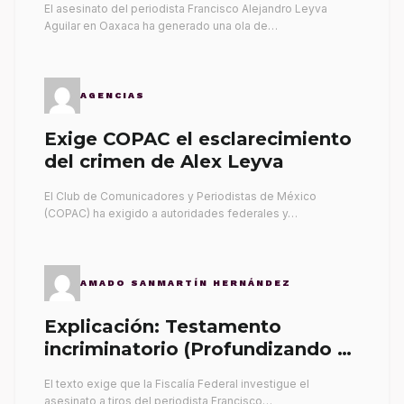
El asesinato del periodista Francisco Alejandro Leyva
Aguilar en Oaxaca ha generado una ola de…
AGENCIAS
Exige COPAC el esclarecimiento
del crimen de Alex Leyva
El Club de Comunicadores y Periodistas de México
(COPAC) ha exigido a autoridades federales y…
AMADO SANMARTÍN HERNÁNDEZ
Explicación: Testamento
incriminatorio (Profundizando su
propia tumba)
El texto exige que la Fiscalía Federal investigue el
asesinato a tiros del periodista Francisco…